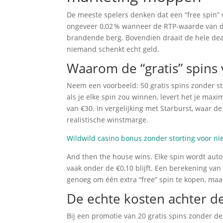
De meeste spelers denken dat een “free spin”
ongeveer 0,02 % wanneer de RTP‑waarde van de
brandende berg. Bovendien draait de hele deal 
niemand schenkt echt geld.
Waarom de “gratis” spins 
Neem een voorbeeld: 50 gratis spins zonder sto
als je elke spin zou winnen, levert het je m
van €30. In vergelijking met Starburst, waar d
realistische winstmarge.
Wildwild casino bonus zonder storting voor n
And then the house wins. Elke spin wordt auto
vaak onder de €0,10 blijft. Een berekening van
genoeg om één extra “free” spin te kopen, maa
De echte kosten achter de
Bij een promotie van 20 gratis spins zonder de