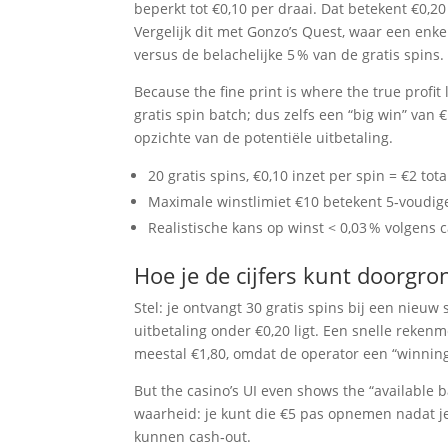
beperkt tot €0,10 per draai. Dat betekent €0,20 
Vergelijk dit met Gonzo’s Quest, waar een enke
versus de belachelijke 5 % van de gratis spins.
Because the fine print is where the true profi
gratis spin batch; dus zelfs een “big win” van
opzichte van de potentiële uitbetaling.
20 gratis spins, €0,10 inzet per spin = €2 tota
Maximale winstlimiet €10 betekent 5‑voudige
Realistische kans op winst < 0,03 % volgens 
Hoe je de cijfers kunt doorg
Stel: je ontvangt 30 gratis spins bij een nieuw 
uitbetaling onder €0,20 ligt. Een snelle rekenme
meestal €1,80, omdat de operator een “winnings
But the casino’s UI even shows the “available b
waarheid: je kunt die €5 pas opnemen nadat j
kunnen cash‑out.