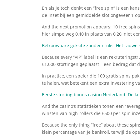
En als je toch denkt een “free spin” is een ka
de inzet bij een gemiddelde slot ongeveer 1 o
And the next promotion appears: 10 free spins
hier simpelweg 0,40 in plaats van 0,20, niet ee
Betrouwbare goksite zonder cruks: Het rauwe s
Because every “VIP” label is een rekruteringst
€1.000 stortingen geplaatst – een bedrag dat d
In practice, een speler die 100 gratis spins 
te halen, wat betekent een extra investering v
Eerste storting bonus casino Nederland: De ko
And the casino’s statistieken tonen een “avera
winsten van high‑rollers die €500 per spin i
Because the only thing “free” about these spins i
klein percentage van je bankroll, terwijl de op