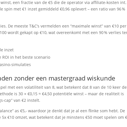
winst, een fractie van de €5 die de operator via affiliate‑kosten int.
le spin met €1 inzet gemiddeld €0,96 oplevert – een ratio van 96 %
t lies. De meeste T&C’s vermelden een “maximale winst” van €10 per
 €100 wordt gekapt op €10, wat overeenkomt met een 90 % verlies te
le inzet
 ROI in het beste scenario
casino‑simulaties
ronden zonder een mastergraad wiskunde
spel met een volatiliteit van 8, wat betekent dat 8 van de 10 keer de
thode is 30 × €0,15 ≈ €4,50 potentiële winst – maar de realiteit is
‐cap” van €2 instelt.
alance” as €5,‑ waardoor je denkt dat je al een flinke som hebt. De
e 5x €10 omzet, wat betekent dat je minstens €50 moet spelen om €