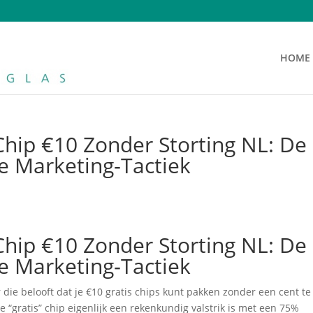
HOME
Chip €10 Zonder Storting NL: De
e Marketing‑Tactiek
Chip €10 Zonder Storting NL: De
e Marketing‑Tactiek
 die belooft dat je €10 gratis chips kunt pakken zonder een cent te
ie “gratis” chip eigenlijk een rekenkundig valstrik is met een 75%