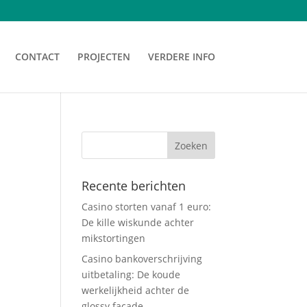
CONTACT
PROJECTEN
VERDERE INFO
Recente berichten
Casino storten vanaf 1 euro:
De kille wiskunde achter
mikstortingen
Casino bankoverschrijving
uitbetaling: De koude
werkelijkheid achter de
glossy façade