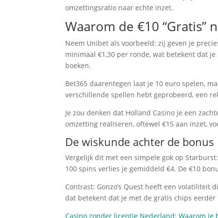
omzettingsratio naar echte inzet.
Waarom de €10 “Gratis” nie
Neem Unibet als voorbeeld: zij geven je preci
minimaal €1,30 per ronde, wat betekent dat j
boeken.
Bet365 daarentegen laat je 10 euro spelen, maa
verschillende spellen hebt geprobeerd, een rek
Je zou denken dat Holland Casino je een zachte
omzetting realiseren, oftewel €15 aan inzet, voo
De wiskunde achter de bonus
Vergelijk dit met een simpele gok op Starburst
100 spins verlies je gemiddeld €4. De €10 bonu
Contrast: Gonzo’s Quest heeft een volatiliteit 
dat betekent dat je met de gratis chips eerder 
Casino zonder licentie Nederland: Waarom je 