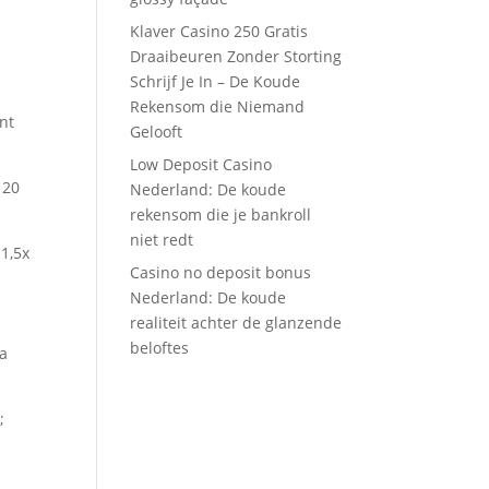
Klaver Casino 250 Gratis
Draaibeuren Zonder Storting
Schrijf Je In – De Koude
Rekensom die Niemand
nt
Gelooft
Low Deposit Casino
 20
Nederland: De koude
rekensom die je bankroll
niet redt
 1,5x
Casino no deposit bonus
Nederland: De koude
realiteit achter de glanzende
beloftes
na
;