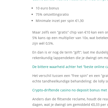
10 euro bonus
75% omzettingsratio
Minimale inzet per spin €1,30
Maar zelfs een “gratis” chip van €10 kan een o
5% kans op een multiplier van 10x, wat beteke
zijn wél 0,5%.
En dan is er nog de term “gift”; laat me duide
rekenkundig lappendeken die je dwingt om meer
De bittere waarheid achter het “beste online ca
Het verschil tussen een “free spin” en een “grat
echte tandheelkundige behandeling: de lolly sm
Crypto‑driftende casino no deposit bonus met 
Anders dan de flitsende reclame, houdt de reali
dagen, wat je dwingt om gemiddeld €0,33 per 