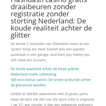
draaibeuren zonder
registratie zonder
storting Nederland: De
koude realiteit achter de
glitter
De eerste 5 seconden van Flashdash tonen je een
“gratis” knop die meer belooft dan een kapotte
automaat in een garage. And then you realize you
still need een account.
De harde waarheid achter de beste goksite
Nederland snelle uitbetaling
500 euro bonus casino: De wrede wiskunde achter
de glanzende beloftes
Unibet en Bet365 adverteren met 20 gratis spins,
maar de kans dat één van die spins hitte is ongeveer
1 op 3,7, wat minder is dan een gekwetste eekhoorn