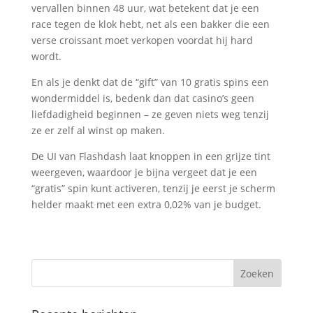
vervallen binnen 48 uur, wat betekent dat je een
race tegen de klok hebt, net als een bakker die een
verse croissant moet verkopen voordat hij hard
wordt.
En als je denkt dat de “gift” van 10 gratis spins een
wondermiddel is, bedenk dan dat casino’s geen
liefdadigheid beginnen – ze geven niets weg tenzij
ze er zelf al winst op maken.
De UI van Flashdash laat knoppen in een grijze tint
weergeven, waardoor je bijna vergeet dat je een
“gratis” spin kunt activeren, tenzij je eerst je scherm
helder maakt met een extra 0,02% van je budget.