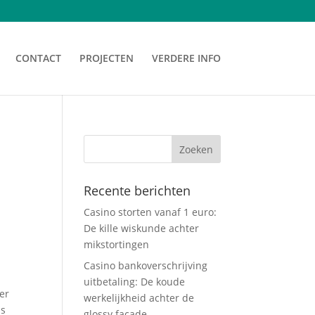
CONTACT
PROJECTEN
VERDERE INFO
Recente berichten
Casino storten vanaf 1 euro:
De kille wiskunde achter
mikstortingen
Casino bankoverschrijving
uitbetaling: De koude
er
werkelijkheid achter de
ls
glossy façade