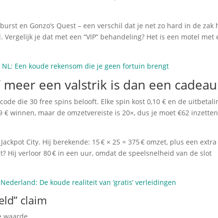
burst en Gonzo’s Quest – een verschil dat je net zo hard in de zak 
. Vergelijk je dat met een “VIP” behandeling? Het is een motel met
 NL: Een koude rekensom die je geen fortuin brengt
 meer een valstrik is dan een cadeau
n code die 30 free spins belooft. Elke spin kost 0,10 € en de uitbetali
,09 € winnen, maar de omzetvereiste is 20×, dus je moet €62 inzette
ackpot City. Hij berekende: 15 € × 25 = 375 € omzet, plus een extra
t? Hij verloor 80 € in een uur, omdat de speelsnelheid van de slot
Nederland: De koude realiteit van ‘gratis’ verleidingen
eld” claim
e waarde