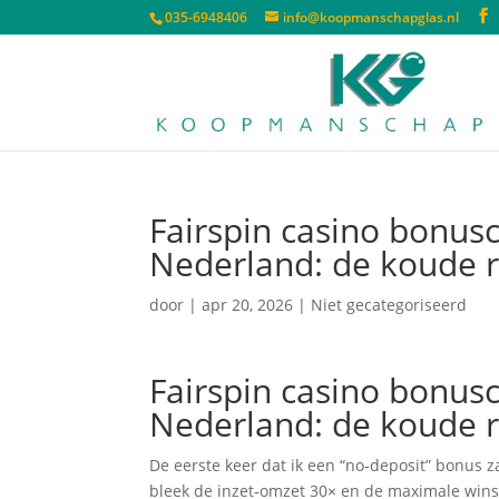
035-6948406
info@koopmanschapglas.nl
Fairspin casino bonusc
Nederland: de koude re
door
|
apr 20, 2026
| Niet gecategoriseerd
Fairspin casino bonusc
Nederland: de koude re
De eerste keer dat ik een “no‑deposit” bonus z
bleek de inzet‑omzet 30× en de maximale wins