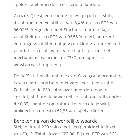
spelers sneller in de stresszone belanden.
Gonzo’s Quest, een van de meest populaire slots,
draait met een volatiliteit van 8,4 % en een RTP van
96,00 %. Vergeleken met Starburst, dat een lage
volatiliteit en een RTP van 96,58 % heeft, betekent
een hoge volatiliteit dat je vaker kleine verliezen ziet
voordat een grote winst verschijnt – precies het
mechanisme waarmee de “230 free spins” je
winstverwachting dempt.
De “VIP” status die online casino’s zo graag promoten,
is vaak een slank hotel met verse verf, geen suite.
Zelfs als je de 230 spins over meerdere dagen
spreidt, blijft de daadwerkelijke cash‑out‑ratio onder
de 0,35, zodat de operator elke euro die je wint,
omkeert in een extra €2,86 aan spelverliezen.
Berekening van de werkelijke waarde
Stel, je draait 230 spins met een gemiddelde inzet
van €0,10. Totale inzet: €23,00. Bij een RTP van 96 %