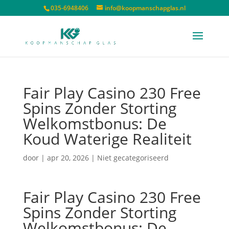
035-6948406
info@koopmanschapglas.nl
Fair Play Casino 230 Free
Spins Zonder Storting
Welkomstbonus: De
Koud Waterige Realiteit
door
|
apr 20, 2026
| Niet gecategoriseerd
Fair Play Casino 230 Free
Spins Zonder Storting
Welkomstbonus: De