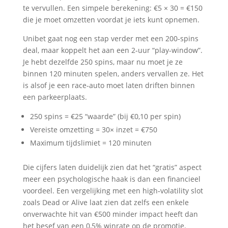
te vervullen. Een simpele berekening: €5 × 30 = €150
die je moet omzetten voordat je iets kunt opnemen.
Unibet gaat nog een stap verder met een 200‑spins
deal, maar koppelt het aan een 2‑uur “play‑window”.
Je hebt dezelfde 250 spins, maar nu moet je ze
binnen 120 minuten spelen, anders vervallen ze. Het
is alsof je een race‑auto moet laten driften binnen
een parkeerplaats.
250 spins = €25 “waarde” (bij €0,10 per spin)
Vereiste omzetting = 30× inzet = €750
Maximum tijdslimiet = 120 minuten
Die cijfers laten duidelijk zien dat het “gratis” aspect
meer een psychologische haak is dan een financieel
voordeel. Een vergelijking met een high‑volatility slot
zoals Dead or Alive laat zien dat zelfs een enkele
onverwachte hit van €500 minder impact heeft dan
het besef van een 0,5% winrate op de promotie.