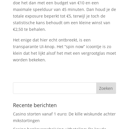
doe het dan met een budget van €10 en een
maximale speelduur van 45 minuten. Dan houd je de
totale exposure beperkt tot €5, terwijl je toch de
statistische kans behoudt om een kleine winst van
€2,50 te behalen.
Het enige dat hier echt ontbreekt, is een
transparante UI‑knop. Het “spin now” icoontje is zo
klein dat het lijkt alsof het met een vergrootglas moet
worden bekeken.
Recente berichten
Casino storten vanaf 1 euro: De kille wiskunde achter
mikstortingen