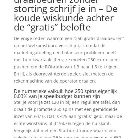
storting schrijf je in – De
koude wiskunde achter
de “gratis” belofte
De enige reden waarom een “250 gratis draaibeuren”
op het welkomstbord verschijnt, is omdat de
marketingafdeling een balanseer‑probleem heeft
met hun kwartaalcijfers; ze moeten 250 extra spins
pushen om de ROI‑ratio van 1,3 naar 1,5 te krijgen.
En jij, als doorgewinterde speler, ziet meteen de
rekenmachine van de operator draaien.
De numerieke valkuil: hoe 250 spins eigenlijk
0,03% van je speelbudget kunnen zijn
Stel je voor: je zet €20 in bij een reguliere tafel, dan
draait de promotie 250 spins met een gemiddelde
inzet van €0,10. Dat is €25 aan “gratis” geld, maar de
echte winstkans blijft 94,7% tegen de huiskant.
Vergelijk dat met een Starburst‑ronde waarin een
enkele spin al een 0,5% kans op een payout van €50