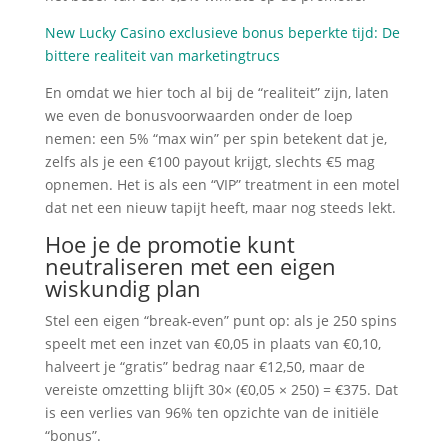
New Lucky Casino exclusieve bonus beperkte tijd: De
bittere realiteit van marketingtrucs
En omdat we hier toch al bij de “realiteit” zijn, laten
we even de bonusvoorwaarden onder de loep
nemen: een 5% “max win” per spin betekent dat je,
zelfs als je een €100 payout krijgt, slechts €5 mag
opnemen. Het is als een “VIP” treatment in een motel
dat net een nieuw tapijt heeft, maar nog steeds lekt.
Hoe je de promotie kunt
neutraliseren met een eigen
wiskundig plan
Stel een eigen “break‑even” punt op: als je 250 spins
speelt met een inzet van €0,05 in plaats van €0,10,
halveert je “gratis” bedrag naar €12,50, maar de
vereiste omzetting blijft 30× (€0,05 × 250) = €375. Dat
is een verlies van 96% ten opzichte van de initiële
“bonus”.