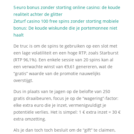
5 euro bonus zonder storting online casino: de koude
realiteit achter de glitter
Zeturf casino 100 free spins zonder storting mobiele
bonus: De koude wiskunde die je portemonnee niet
haalt
De truc is om de spins te gebruiken op een slot met
een lage volatiliteit en een hoge RTP, zoals Starburst
(RTP 96,1%). Een enkele sessie van 20 spins kan al
een verwachte winst van €9,61 genereren, wat de
“gratis” waarde van de promotie nauwelijks
overstijgt.
Dus in plaats van te jagen op de belofte van 250
gratis draaibeuren, focus je op de “wagering”‑factor:
elke extra euro die je inzet, vermenigvuldigt je
potentiële verlies. Het is simpel: 1 € extra inzet = 30 €
extra omzetting.
Als je dan toch toch besluit om de “gift” te claimen,