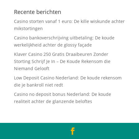
Recente berichten
Casino storten vanaf 1 euro: De kille wiskunde achter
mikstortingen
Casino bankoverschrijving uitbetaling: De koude
werkelijkheid achter de glossy façade
Klaver Casino 250 Gratis Draaibeuren Zonder
Storting Schrijf Je In – De Koude Rekensom die
Niemand Gelooft
Low Deposit Casino Nederland: De koude rekensom
die je bankroll niet redt
Casino no deposit bonus Nederland: De koude
realiteit achter de glanzende beloftes