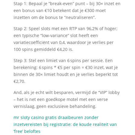
Stap 1: Bepaal je “break‑even” punt – bij 30× inzet en
een bonus van €10 betekent dat je €300 moet
inzetten om de bonus te “neutraliseren”.
Stap 2: Speel slots met een RTP van 96,2% of hoger;
een typische “low‑variance” slot heeft een
variatiecoëfficiënt van 0,4, waardoor je verlies per
100 spins gemiddeld €4,20 is.
Step 3: Stel een limiet van 6 spins per sessie. Een
berekening: 6 spins * €5 per spin = €30 inzet, wat je
binnen de 30× limiet houdt en je verlies beperkt tot
€2,70.
And, als je echt wilt besparen, vermijd de “VIP” lobby
– het is net een goedkope motel met een verse
vernislaag, geen exclusieve behandeling.
mr sloty casino gratis draaibeuren zonder
inzetvereisten bij registratie: de koude realiteit van
‘free’ beloftes