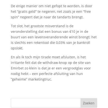
De enige manier om niet gefopt te worden, is door
het “gratis geld” te negeren, net zoals je een “free
spin” negeert dat je naar de tandarts brengt.
Tot slot, het grootste misverstand is de
veronderstelling dat een bonus van €10 je in de
buurt van een levensveranderende winst brengt; het
is slechts een rekentool die 0,03% van je bankroll
opslokt.
En als ik toch mijn tirade moet afsluiten, is het
irritante feit dat de withdraw‑knop op de site van
Emirbet zo klein is dat je er een vergrootglas voor
nodig hebt – een perfecte afsluiting van hun
“geheime” marketingtruc.