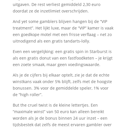
uitgaven. De rest verliest gemiddeld 2,30 euro
doordat ze de inzetlimiet overschrijden.
And yet some gamblers blijven hangen bij de “VIP
treatment”. Het lijkt luxe, maar de “VIP” kamer is vaak
een goedkope motel met een frisse verflaag – net zo
uitnodigend als een gratis tandarts‑lolly.
Even een vergelijking: een gratis spin in Starburst is
als een gratis donut van een fastfoodketen – je krijgt
een zoete smaak, maar geen voedingswaarde.
Als je de cijfers bij elkaar optelt, zie je dat de echte
winstkans vaak onder 5% blijft, zelfs met de hoogste
bonussen. 3% voor de gemiddelde speler, 1% voor
de “high roller”.
But the cruel twist is de kleine lettertjes. Een
“maximale winst” van 50 euro kan alleen bereikt
worden als je de bonus binnen 24 uur inzet – een
tijdsbestek dat zelfs de meest ervaren gambler over