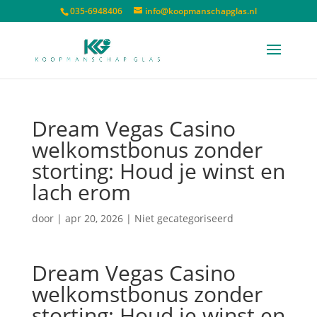
035-6948406
info@koopmanschapglas.nl
Dream Vegas Casino
welkomstbonus zonder
storting: Houd je winst en
lach erom
door
|
apr 20, 2026
| Niet gecategoriseerd
Dream Vegas Casino
welkomstbonus zonder
storting: Houd je winst en