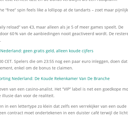
e “free” spin feels like a lollipop at de tandarts – zoet maar pijnlij
ly reload” van €3, maar alleen als je 5 of meer games speelt. De
rdoor 60 % van de aanbiedingen nooit geactiveerd wordt. De reste
.
Nederland: geen gratis geld, alleen koude cijfers
00 CET. Spelers die om 23:55 nog een paar euro inleggen, doen da
ement, enkel om de bonus te claimen.
torting Nederland: De Koude Rekenkamer Van De Branche
ven van een casino‑analist. Het “VIP” label is net een goedkope mo
illusie dan voor de realiteit.
n in een lettertype zo klein dat zelfs een verrekijker van een oude
je een contract moet ondertekenen in een duister café terwijl de lich