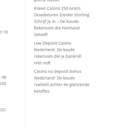
Klaver Casino 250 Gratis
Draaibeuren Zonder Storting
Schrijf Je In – De Koude
Rekensom die Niemand
kt 10
Gelooft
Low Deposit Casino
Nederland: De koude
rekensom die je bankroll
niet redt
Casino no deposit bonus
n op
Nederland: De koude
0,50
realiteit achter de glanzende
beloftes
 €25