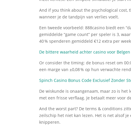
And if you think about the psychological cost, th
wanneer je de tandpijn van verlies voelt.
Een tweede voorbeeld: 888casino biedt een “dai
gemiddelde “game count” per speler is 3, waa
40 % spenderen gemiddeld €12 extra per week
De bittere waarheid achter casino voor Belgen 
Or consider the timing: de bonus reset om 00:
een marge van ±0,08 % op hun verwachte rend
Spinch Casino Bonus Code Exclusief Zonder S
De wiskunde is onaangenaam, maar zo is het le
met een frisse verflaag. Je betaalt meer voor de 
And the worst part? De terms & conditions zitte
zeilschip het niet kan lezen. Het is net alsof 
knipperen.