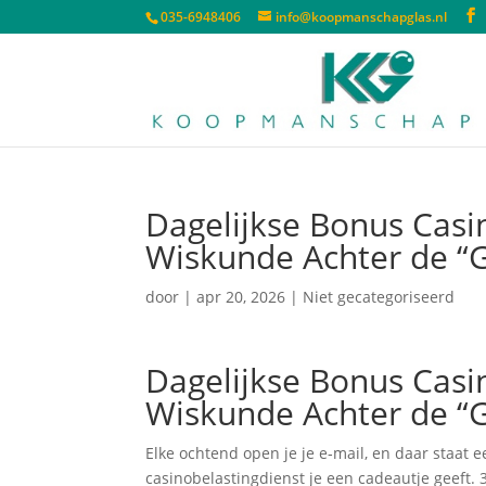
035-6948406
info@koopmanschapglas.nl
Dagelijkse Bonus Cas
Wiskunde Achter de “G
door
|
apr 20, 2026
| Niet gecategoriseerd
Dagelijkse Bonus Cas
Wiskunde Achter de “G
Elke ochtend open je je e‑mail, en daar staat 
casinobelastingdienst je een cadeautje geeft. 