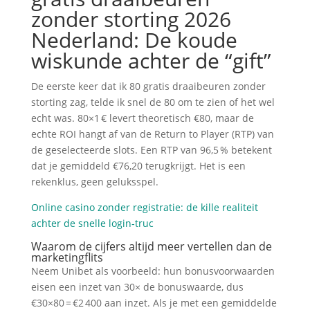
zonder storting 2026
Nederland: De koude
wiskunde achter de “gift”
De eerste keer dat ik 80 gratis draaibeuren zonder
storting zag, telde ik snel de 80 om te zien of het wel
echt was. 80×1 € levert theoretisch €80, maar de
echte ROI hangt af van de Return to Player (RTP) van
de geselecteerde slots. Een RTP van 96,5 % betekent
dat je gemiddeld €76,20 terugkrijgt. Het is een
rekenklus, geen geluksspel.
Online casino zonder registratie: de kille realiteit
achter de snelle login‑truc
Waarom de cijfers altijd meer vertellen dan de
marketingflits
Neem Unibet als voorbeeld: hun bonusvoorwaarden
eisen een inzet van 30× de bonuswaarde, dus
€30×80 = €2 400 aan inzet. Als je met een gemiddelde