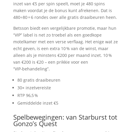
inzet van €5 per spin speelt, moet je 480 spins
maken voordat je de bonus kunt afrekenen. Dat is
480÷80 = 6 rondes over alle gratis draaibeuren heen.
Betsson biedt een vergelijkbare promotie, maar hun
“VIP” label is net zo troebel als een goedkope
motelkamer met een verse verflaag. Het enige wat ze
echt geven, is een extra 10 % van de winst, maar
alleen als je minstens €200 per maand inzet. 10 %
van €200 is €20 – een prikkie voor een
“VIP‑behandeling”.
80 gratis draaibeuren
30× inzetvereiste
RTP 96,5 %
Gemiddelde inzet €5
Spelbewegingen: van Starburst tot
Gonzo’s Quest