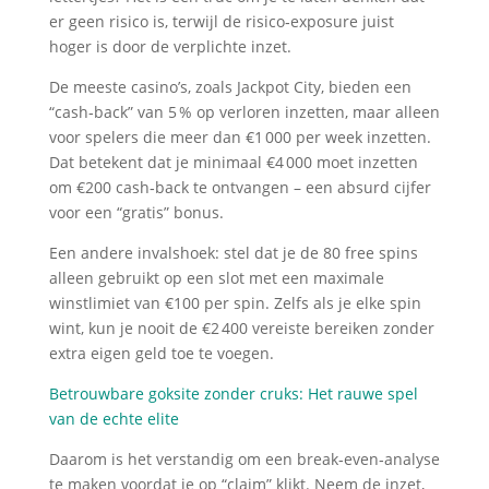
er geen risico is, terwijl de risico‑exposure juist
hoger is door de verplichte inzet.
De meeste casino’s, zoals Jackpot City, bieden een
“cash‑back” van 5 % op verloren inzetten, maar alleen
voor spelers die meer dan €1 000 per week inzetten.
Dat betekent dat je minimaal €4 000 moet inzetten
om €200 cash‑back te ontvangen – een absurd cijfer
voor een “gratis” bonus.
Een andere invalshoek: stel dat je de 80 free spins
alleen gebruikt op een slot met een maximale
winstlimiet van €100 per spin. Zelfs als je elke spin
wint, kun je nooit de €2 400 vereiste bereiken zonder
extra eigen geld toe te voegen.
Betrouwbare goksite zonder cruks: Het rauwe spel
van de echte elite
Daarom is het verstandig om een break‑even‑analyse
te maken voordat je op “claim” klikt. Neem de inzet,