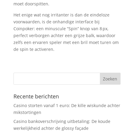
moet doorspitten.
Het enige wat nog irritanter is dan de eindeloze
voorwaarden, is de onhandige interface bij
Coinpoker: een minuscule “Spin” knop van 8 px,
perfect verborgen achter een grijze balk, waardoor
zelfs een ervaren speler met een bril moet turen om
de spin te activeren.
Recente berichten
Casino storten vanaf 1 euro: De kille wiskunde achter
mikstortingen
Casino bankoverschrijving uitbetaling: De koude
werkelijkheid achter de glossy façade