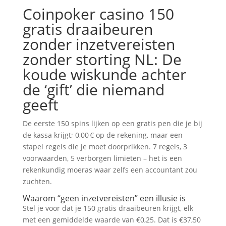
Coinpoker casino 150
gratis draaibeuren
zonder inzetvereisten
zonder storting NL: De
koude wiskunde achter
de ‘gift’ die niemand
geeft
De eerste 150 spins lijken op een gratis pen die je bij
de kassa krijgt; 0,00 € op de rekening, maar een
stapel regels die je moet doorprikken. 7 regels, 3
voorwaarden, 5 verborgen limieten – het is een
rekenkundig moeras waar zelfs een accountant zou
zuchten.
Waarom “geen inzetvereisten” een illusie is
Stel je voor dat je 150 gratis draaibeuren krijgt, elk
met een gemiddelde waarde van €0,25. Dat is €37,50