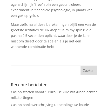
ogenschijnlijk “free” spin een gecontroleerd
experiment in financiële psychologie, in plaats van
een gok op geluk.
Maar zelfs na al deze berekeningen blijft een van de
grootste irritaties de UI‑knop “Claim my spins” die
pas na 2,5 seconden oplicht, waardoor je de kans
mist om direct door te spelen als je net een
winnende combinatie hebt.
Recente berichten
Casino storten vanaf 1 euro: De kille wiskunde achter
mikstortingen
Casino bankoverschrijving uitbetaling: De koude