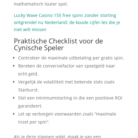
mathematisch louter spel.
Lucky Wave Casino 155 free spins zonder storting
ontgrendel nu Nederland: de koude cijfer‑les die je
niet wilt missen
Praktische Checklist voor de
Cynische Speler
Controleer de maximale uitbetaling per gratis spin.
Bereken de conversiefactor van speelgeld naar
echt geld.
Vergelijk de volatiliteit met bekende slots zoals
Starburst.
Stel een minimumstorting in die een positieve ROI
garandeert.
Let op verborgen voorwaarden zoals “maximale
inzet per spin”.
Als je deze stappen volgt, maak je van een