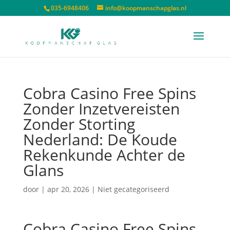
035-6948406
info@koopmanschapglas.nl
Cobra Casino Free Spins
Zonder Inzetvereisten
Zonder Storting
Nederland: De Koude
Rekenkunde Achter de
Glans
door
|
apr 20, 2026
| Niet gecategoriseerd
Cobra Casino Free Spins