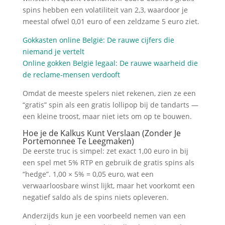
spins hebben een volatiliteit van 2,3, waardoor je
meestal ofwel 0,01 euro of een zeldzame 5 euro ziet.
Gokkasten online België: De rauwe cijfers die
niemand je vertelt
Online gokken België legaal: De rauwe waarheid die
de reclame-mensen verdooft
Omdat de meeste spelers niet rekenen, zien ze een
“gratis” spin als een gratis lollipop bij de tandarts —
een kleine troost, maar niet iets om op te bouwen.
Hoe je de Kalkus Kunt Verslaan (Zonder Je
Portemonnee Te Leegmaken)
De eerste truc is simpel: zet exact 1,00 euro in bij
een spel met 5% RTP en gebruik de gratis spins als
“hedge”. 1,00 × 5% = 0,05 euro, wat een
verwaarloosbare winst lijkt, maar het voorkomt een
negatief saldo als de spins niets opleveren.
Anderzijds kun je een voorbeeld nemen van een