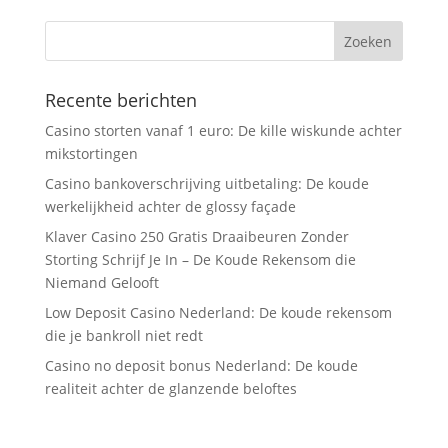
Recente berichten
Casino storten vanaf 1 euro: De kille wiskunde achter
mikstortingen
Casino bankoverschrijving uitbetaling: De koude
werkelijkheid achter de glossy façade
Klaver Casino 250 Gratis Draaibeuren Zonder
Storting Schrijf Je In – De Koude Rekensom die
Niemand Gelooft
Low Deposit Casino Nederland: De koude rekensom
die je bankroll niet redt
Casino no deposit bonus Nederland: De koude
realiteit achter de glanzende beloftes