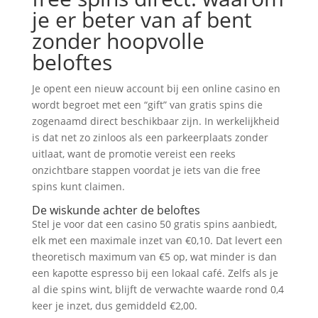
je er beter van af bent
zonder hoopvolle
beloftes
Je opent een nieuw account bij een online casino en
wordt begroet met een “gift” van gratis spins die
zogenaamd direct beschikbaar zijn. In werkelijkheid
is dat net zo zinloos als een parkeerplaats zonder
uitlaat, want de promotie vereist een reeks
onzichtbare stappen voordat je iets van die free
spins kunt claimen.
De wiskunde achter de beloftes
Stel je voor dat een casino 50 gratis spins aanbiedt,
elk met een maximale inzet van €0,10. Dat levert een
theoretisch maximum van €5 op, wat minder is dan
een kapotte espresso bij een lokaal café. Zelfs als je
al die spins wint, blijft de verwachte waarde rond 0,4
keer je inzet, dus gemiddeld €2,00.