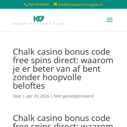
035-6948406
info@koopmanschapglas.nl
Chalk casino bonus code
free spins direct: waarom
je er beter van af bent
zonder hoopvolle
beloftes
door
|
apr 20, 2026
| Niet gecategoriseerd
Chalk casino bonus code
free spins direct: waarom