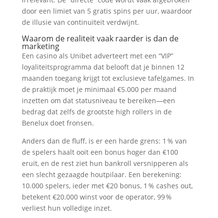
door een limiet van 5 gratis spins per uur, waardoor
de illusie van continuïteit verdwijnt.
Waarom de realiteit vaak raarder is dan de
marketing
Een casino als Unibet adverteert met een “VIP”
loyaliteitsprogramma dat belooft dat je binnen 12
maanden toegang krijgt tot exclusieve tafelgames. In
de praktijk moet je minimaal €5.000 per maand
inzetten om dat statusniveau te bereiken—een
bedrag dat zelfs de grootste high rollers in de
Benelux doet fronsen.
Anders dan de fluff, is er een harde grens: 1 % van
de spelers haalt ooit een bonus hoger dan €100
eruit, en de rest ziet hun bankroll versnipperen als
een slecht gezaagde houtpilaar. Een berekening:
10.000 spelers, ieder met €20 bonus, 1 % cashes out,
betekent €20.000 winst voor de operator, 99 %
verliest hun volledige inzet.