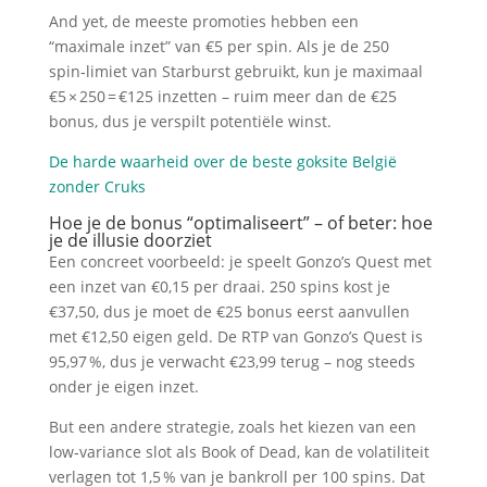
And yet, de meeste promoties hebben een
“maximale inzet” van €5 per spin. Als je de 250
spin‑limiet van Starburst gebruikt, kun je maximaal
€5 × 250 = €125 inzetten – ruim meer dan de €25
bonus, dus je verspilt potentiële winst.
De harde waarheid over de beste goksite België
zonder Cruks
Hoe je de bonus “optimaliseert” – of beter: hoe
je de illusie doorziet
Een concreet voorbeeld: je speelt Gonzo’s Quest met
een inzet van €0,15 per draai. 250 spins kost je
€37,50, dus je moet de €25 bonus eerst aanvullen
met €12,50 eigen geld. De RTP van Gonzo’s Quest is
95,97 %, dus je verwacht €23,99 terug – nog steeds
onder je eigen inzet.
But een andere strategie, zoals het kiezen van een
low‑variance slot als Book of Dead, kan de volatiliteit
verlagen tot 1,5 % van je bankroll per 100 spins. Dat