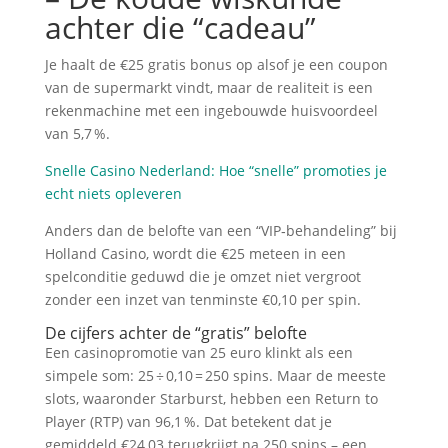
achter die “cadeau”
Je haalt de €25 gratis bonus op alsof je een coupon
van de supermarkt vindt, maar de realiteit is een
rekenmachine met een ingebouwde huisvoordeel
van 5,7 %.
Snelle Casino Nederland: Hoe “snelle” promoties je
echt niets opleveren
Anders dan de belofte van een “VIP‑behandeling” bij
Holland Casino, wordt die €25 meteen in een
spelconditie geduwd die je omzet niet vergroot
zonder een inzet van tenminste €0,10 per spin.
De cijfers achter de “gratis” belofte
Een casinopromotie van 25 euro klinkt als een
simpele som: 25 ÷ 0,10 = 250 spins. Maar de meeste
slots, waaronder Starburst, hebben een Return to
Player (RTP) van 96,1 %. Dat betekent dat je
gemiddeld €24,03 terugkrijgt na 250 spins – een