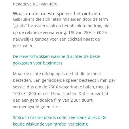
negatieve ROI van 40 %.
Waarom de meeste spelers het niet zien
Gebruikers die zich laten misleiden door de term
“gratis” focussen vaak op het absolute bedrag, niet
op de relatieve verwatering. 1 % van 25 € is €0,25 –
nauwelijks genoeg voor een cocktail naast de
gokkasten.
De onverschrokken waarheid achter de beste
gokkasten voor beginners
Maar de echte uitdaging is de tijd die je moet
besteden. Een gemiddelde speler besteedt 8 min per
sessie, dus om de 750 € wagering te halen, moet je
100 × 8 = 800 min of 13 uur spelen. Dat is meer tijd
dan een gemiddelde film van 2 uur duurt,
vermenigvuldigd met zes.
Slotrush casino bonus code free spins direct: De
koude wiskunde van “gratis” verleiding