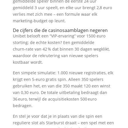
gemiddelde speler binnen de eerste 24 uur
gemiddeld 3 uur speelt, en elke uur brengt 2,8 euro
verlies met zich mee – een formule waar elk
marketing‑budget op leunt.
De cijfers die de casinosaamblagen negeren
Unibet belooft een “VIP‑ervaring” voor 1500 euro
storting; de echte kosten? Een gemiddelde
churn‑rate van 42 % dat binnen 30 dagen wegklikt,
waardoor de rekrutering van nieuwe spelers
kostbaar wordt.
Een simpele simulatie: 1.000 nieuwe registraties, elk
krijgt een 5‑euro gratis spin. Alleen 350 spelers
gebruiken het, en van die 350 maakt 120 een winst
van 0,30 euro. De totale uitbetaling bedraagt dan
36 euro, terwijl de acquisitiekosten 500 euro
bedragen.
En stel je voor dat je in plaats van die spin een
reguliere slot als Starburst draait – een spel met een