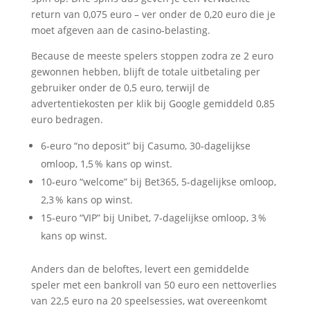
return van 0,075 euro – ver onder de 0,20 euro die je
moet afgeven aan de casino‑belasting.
Because de meeste spelers stoppen zodra ze 2 euro
gewonnen hebben, blijft de totale uitbetaling per
gebruiker onder de 0,5 euro, terwijl de
advertentiekosten per klik bij Google gemiddeld 0,85
euro bedragen.
6‑euro “no deposit” bij Casumo, 30‑dagelijkse
omloop, 1,5 % kans op winst.
10‑euro “welcome” bij Bet365, 5‑dagelijkse omloop,
2,3 % kans op winst.
15‑euro “VIP” bij Unibet, 7‑dagelijkse omloop, 3 %
kans op winst.
Anders dan de beloftes, levert een gemiddelde
speler met een bankroll van 50 euro een nettoverlies
van 22,5 euro na 20 speelsessies, wat overeenkomt