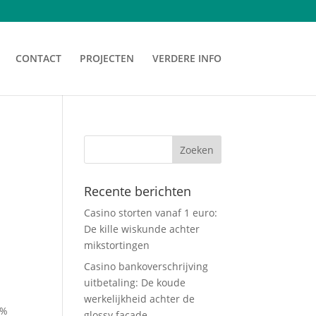
CONTACT
PROJECTEN
VERDERE INFO
Recente berichten
Casino storten vanaf 1 euro:
De kille wiskunde achter
mikstortingen
Casino bankoverschrijving
uitbetaling: De koude
werkelijkheid achter de
 %
glossy façade