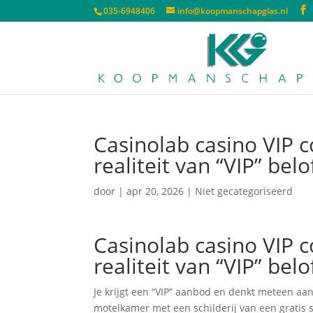
035-6948406
info@koopmanschapglas.nl
Casinolab casino VIP c
realiteit van “VIP” bel
door
|
apr 20, 2026
| Niet gecategoriseerd
Casinolab casino VIP c
realiteit van “VIP” bel
Je krijgt een “VIP” aanbod en denkt meteen aan
motelkamer met een schilderij van een gratis 