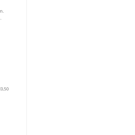
n.
.
€0,50