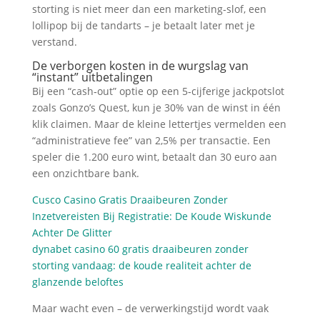
storting is niet meer dan een marketing‑slof, een
lollipop bij de tandarts – je betaalt later met je
verstand.
De verborgen kosten in de wurgslag van
“instant” uitbetalingen
Bij een “cash‑out” optie op een 5‑cijferige jackpotslot
zoals Gonzo’s Quest, kun je 30% van de winst in één
klik claimen. Maar de kleine lettertjes vermelden een
“administratieve fee” van 2,5% per transactie. Een
speler die 1.200 euro wint, betaalt dan 30 euro aan
een onzichtbare bank.
Cusco Casino Gratis Draaibeuren Zonder
Inzetvereisten Bij Registratie: De Koude Wiskunde
Achter De Glitter
dynabet casino 60 gratis draaibeuren zonder
storting vandaag: de koude realiteit achter de
glanzende beloftes
Maar wacht even – de verwerkingstijd wordt vaak