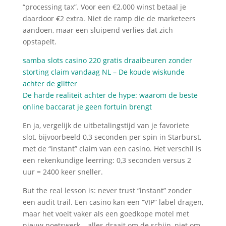
“processing tax”. Voor een €2.000 winst betaal je
daardoor €2 extra. Niet de ramp die de marketeers
aandoen, maar een sluipend verlies dat zich
opstapelt.
samba slots casino 220 gratis draaibeuren zonder
storting claim vandaag NL – De koude wiskunde
achter de glitter
De harde realiteit achter de hype: waarom de beste
online baccarat je geen fortuin brengt
En ja, vergelijk de uitbetalingstijd van je favoriete
slot, bijvoorbeeld 0,3 seconden per spin in Starburst,
met de “instant” claim van een casino. Het verschil is
een rekenkundige leerring: 0,3 seconden versus 2
uur = 2400 keer sneller.
But the real lesson is: never trust “instant” zonder
een audit trail. Een casino kan een “VIP” label dragen,
maar het voelt vaker als een goedkope motel met
nieuw poetswerk – alles draait om de schijn, niet om