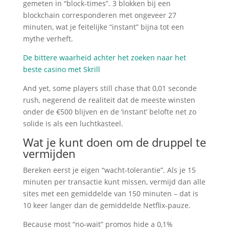
gemeten in “block‑times”. 3 blokken bij een
blockchain corresponderen met ongeveer 27
minuten, wat je feitelijke “instant” bijna tot een
mythe verheft.
De bittere waarheid achter het zoeken naar het
beste casino met Skrill
And yet, some players still chase that 0,01 seconde
rush, negerend de realiteit dat de meeste winsten
onder de €500 blijven en de ‘instant’ belofte net zo
solide is als een luchtkasteel.
Wat je kunt doen om de druppel te
vermijden
Bereken eerst je eigen “wacht‑tolerantie”. Als je 15
minuten per transactie kunt missen, vermijd dan alle
sites met een gemiddelde van 150 minuten – dat is
10 keer langer dan de gemiddelde Netflix‑pauze.
Because most “no‑wait” promos hide a 0,1%