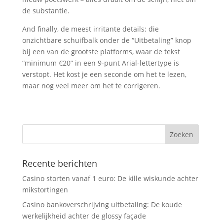
de substantie.
And finally, de meest irritante details: die
onzichtbare schuifbalk onder de “Uitbetaling” knop
bij een van de grootste platforms, waar de tekst
“minimum €20” in een 9‑punt Arial‑lettertype is
verstopt. Het kost je een seconde om het te lezen,
maar nog veel meer om het te corrigeren.
Recente berichten
Casino storten vanaf 1 euro: De kille wiskunde achter
mikstortingen
Casino bankoverschrijving uitbetaling: De koude
werkelijkheid achter de glossy façade