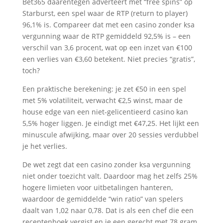
Bet365 daarentegen adverteert met “free spins” op
Starburst, een spel waar de RTP (return to player)
96,1% is. Compareer dat met een casino zonder ksa
vergunning waar de RTP gemiddeld 92,5% is – een
verschil van 3,6 procent, wat op een inzet van €100
een verlies van €3,60 betekent. Niet precies “gratis”,
toch?
Een praktische berekening: je zet €50 in een spel
met 5% volatiliteit, verwacht €2,5 winst, maar de
house edge van een niet‑gelicentieerd casino kan
5,5% hoger liggen. Je eindigt met €47,25. Het lijkt een
minuscule afwijking, maar over 20 sessies verdubbel
je het verlies.
De wet zegt dat een casino zonder ksa vergunning
niet onder toezicht valt. Daardoor mag het zelfs 25%
hogere limieten voor uitbetalingen hanteren,
waardoor de gemiddelde “win ratio” van spelers
daalt van 1,02 naar 0,78. Dat is als een chef die een
receptenboek vergist en je een gerecht met 78 gram