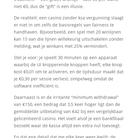
niet €0, dus de “gift” is een illusie.
De realiteit: een casino zonder ksa vergunning slaagt
er niet in om zelfs de basisregels van fairness te
handhaven. Bijvoorbeeld, een spel met 20 winlijnen
kan 15 van die lijnen willekeurig uitschakelen zonder
melding, wat je winkans met 25% vermindert.
Stel je voor: je speelt 30 minuten op een apparaat
waarbij de UI knipperende knoppen heeft, elke knop
kost €0,01 om te activeren, en de tijdsduur maakt dat
je €0,30 per sessie verliest, simpelweg omdat de
software inefficiënt is.
Daarnaast is er de irritante “minimum withdrawal”
van €150, een bedrag dat 3,5 keer hoger ligt dan de
gemiddelde uitbetaling van €42 bij een vergelijkbaar
gelicentieerd casino. Het voelt alsof je een bankfiliaal
bezoekt waar de kassa altijd een extra nul toevoegt.
En dat ene detail dat me elke keer weer kwijlt: de