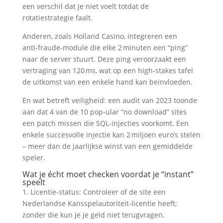
een verschil dat je niet voelt totdat de
rotatiestrategie faalt.
Anderen, zoals Holland Casino, integreren een
anti‑fraude‑module die elke 2 minuten een “ping”
naar de server stuurt. Deze ping veroorzaakt een
vertraging van 120 ms, wat op een high‑stakes tafel
de uitkomst van een enkele hand kan beïnvloeden.
En wat betreft veiligheid: een audit van 2023 toonde
aan dat 4 van de 10 pop‑ular “no download” sites
een patch missen die SQL‑injecties voorkomt. Een
enkele succesvolle injectie kan 2 miljoen euro’s stelen
– meer dan de jaarlijkse winst van een gemiddelde
speler.
Wat je écht moet checken voordat je “instant”
speelt
1. Licentie‑status: Controleer of de site een
Nederlandse Kansspelautoriteit‑licentie heeft;
zonder die kun je je geld niet terugvragen.