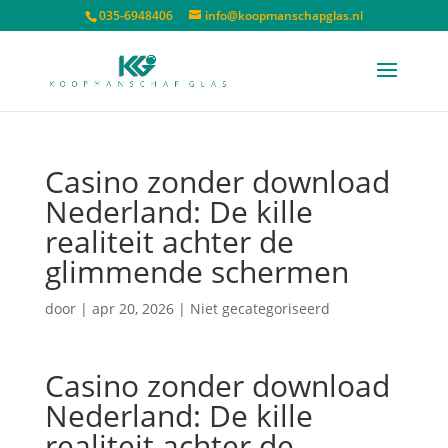
035-6948406
info@koopmanschapglas.nl
Casino zonder download
Nederland: De kille
realiteit achter de
glimmende schermen
door
|
apr 20, 2026
| Niet gecategoriseerd
Casino zonder download
Nederland: De kille
realiteit achter de