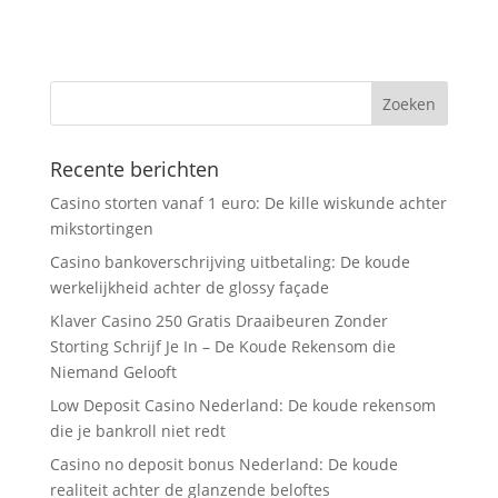
Recente berichten
Casino storten vanaf 1 euro: De kille wiskunde achter
mikstortingen
Casino bankoverschrijving uitbetaling: De koude
werkelijkheid achter de glossy façade
Klaver Casino 250 Gratis Draaibeuren Zonder
Storting Schrijf Je In – De Koude Rekensom die
Niemand Gelooft
Low Deposit Casino Nederland: De koude rekensom
die je bankroll niet redt
Casino no deposit bonus Nederland: De koude
realiteit achter de glanzende beloftes