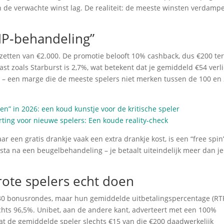
de verwachte winst lag. De realiteit: de meeste winsten verdamp
IP‑behandeling”
 inzetten van €2.000. De promotie belooft 10% cashback, dus €200 te
 zoals Starburst is 2,7%, wat betekent dat je gemiddeld €54 verli
st – een marge die de meeste spelers niet merken tussen de 100 en
en” in 2026: een koud kunstje voor de kritische speler
rting voor nieuwe spelers: Een koude reality‑check
r een gratis drankje vaak een extra drankje kost, is een “free spin
sta na een beugelbehandeling – je betaalt uiteindelijk meer dan je
ote spelers echt doen
 30 bonusrondes, maar hun gemiddelde uitbetalingspercentage (RT
echts 96,5%. Unibet, aan de andere kant, adverteert met een 100%
at de gemiddelde speler slechts €15 van die €200 daadwerkelijk