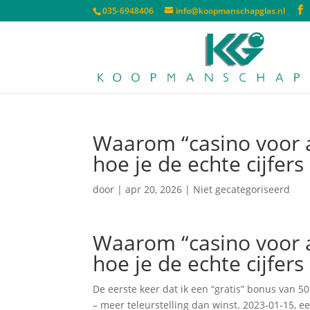
035-6948406
info@koopmanschapglas.nl
Waarom “casino voor 
hoe je de echte cijfers 
door
|
apr 20, 2026
| Niet gecategoriseerd
Waarom “casino voor 
hoe je de echte cijfers 
De eerste keer dat ik een “gratis” bonus van 5
– meer teleurstelling dan winst. 2023‑01‑15, e