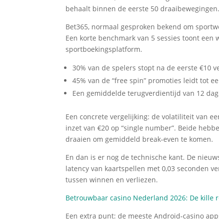
behaalt binnen de eerste 50 draaibewegingen
Bet365, normaal gesproken bekend om sportwed
Een korte benchmark van 5 sessies toont een 
sportboekingsplatform.
30% van de spelers stopt na de eerste €10 ve
45% van de “free spin” promoties leidt tot e
Een gemiddelde terugverdientijd van 12 dag
Een concrete vergelijking: de volatiliteit van e
inzet van €20 op “single number”. Beide hebb
draaien om gemiddeld break‑even te komen.
En dan is er nog de technische kant. De nieuws
latency van kaartspellen met 0,03 seconden ver
tussen winnen en verliezen.
Betrouwbaar casino Nederland 2026: De kille rea
Een extra punt: de meeste Android‑casino apps