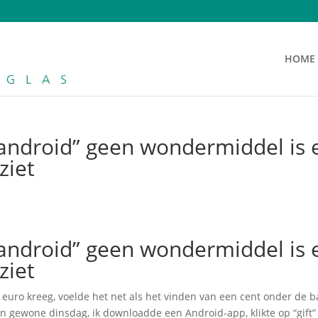
HOME
android” geen wondermiddel is 
ziet
android” geen wondermiddel is 
ziet
0 euro kreeg, voelde het net als het vinden van een cent onder de 
en gewone dinsdag, ik downloadde een Android‑app, klikte op “gift”