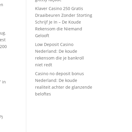
en
Klaver Casino 250 Gratis
Draaibeuren Zonder Storting
Schrijf Je In – De Koude
Rekensom die Niemand
rug.
Gelooft
est
Low Deposit Casino
 200
Nederland: De koude
rekensom die je bankroll
niet redt
Casino no deposit bonus
Nederland: De koude
” in
realiteit achter de glanzende
beloftes
P)