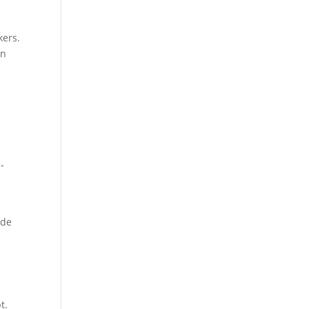
kers.
un
‑
 de
t.