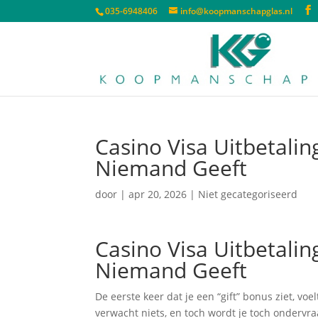
035-6948406
info@koopmanschapglas.nl
Casino Visa Uitbetali
Niemand Geeft
door
|
apr 20, 2026
| Niet gecategoriseerd
Casino Visa Uitbetali
Niemand Geeft
De eerste keer dat je een “gift” bonus ziet, vo
verwacht niets, en toch wordt je toch ondervra