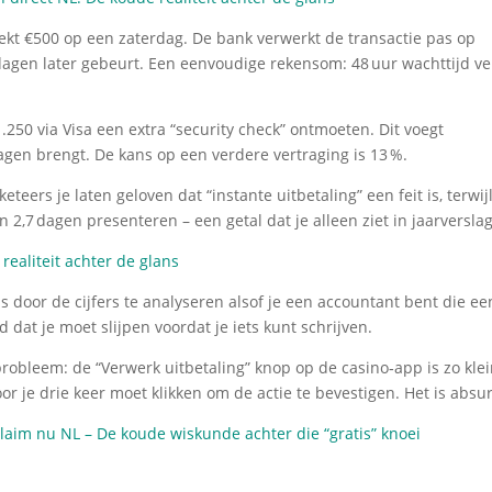
rekt €500 op een zaterdag. De bank verwerkt de transactie pas op
dagen later gebeurt. Een eenvoudige rekensom: 48 uur wachttijd v
.250 via Visa een extra “security check” ontmoeten. Dit voegt
dagen brengt. De kans op een verdere vertraging is 13 %.
ers je laten geloven dat “instante uitbetaling” een feit is, terwij
 2,7 dagen presenteren – een getal dat je alleen ziet in jaarversla
 realiteit achter de glans
 door de cijfers te analyseren alsof je een accountant bent die ee
d dat je moet slijpen voordat je iets kunt schrijven.
‑probleem: de “Verwerk uitbetaling” knop op de casino‑app is zo kle
oor je drie keer moet klikken om de actie te bevestigen. Het is absu
claim nu NL – De koude wiskunde achter die “gratis” knoei