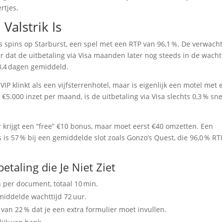
rtjes.
Valstrik Is
is spins op Starburst, een spel met een RTP van 96,1 %. De verwach
er dat de uitbetaling via Visa maanden later nog steeds in de wacht
 3,4 dagen gemiddeld.
VIP klinkt als een vijfsterrenhotel, maar is eigenlijk een motel met 
 €5.000 inzet per maand, is de uitbetaling via Visa slechts 0,3 % sne
r krijgt een “free” €10 bonus, maar moet eerst €40 omzetten. Een
s is 57 % bij een gemiddelde slot zoals Gonzo’s Quest, die 96,0 % RT
etaling die Je Niet Ziet
n per document, totaal 10 min.
emiddelde wachttijd 72 uur.
van 22 % dat je een extra formulier moet invullen.