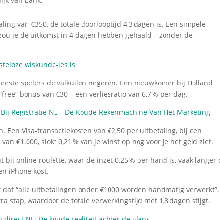
ijk van bank.
ling van €350, de totale doorlooptijd 4,3 dagen is. Een simpele
, zou je de uitkomst in 4 dagen hebben gehaald – zonder de
steloze wiskunde‑les is
este spelers de valkuilen negeren. Een nieuwkomer bij Holland
free” bonus van €30 – een verliesratio van 6,7 % per dag.
g Bij Registratie NL – De Koude Rekenmachine Van Het Marketing
 Een Visa‑transactiekosten van €2,50 per uitbetaling, bij een
an €1.000, slokt 0,21 % van je winst op nog voor je het geld ziet.
t bij online roulette, waar de inzet 0,25 % per hand is, vaak langer
en iPhone kost.
telt dat “alle uitbetalingen onder €1000 worden handmatig verwerkt”
a stap, waardoor de totale verwerkingstijd met 1,8 dagen stijgt.
 direct NL: De koude realiteit achter de glans