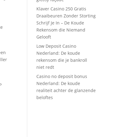
Klaver Casino 250 Gratis
Draaibeuren Zonder Storting
Schrijf Je In – De Koude
te
Rekensom die Niemand
Gelooft
Low Deposit Casino
een
Nederland: De koude
ller
rekensom die je bankroll
niet redt
Casino no deposit bonus
Nederland: De koude
P
realiteit achter de glanzende
beloftes