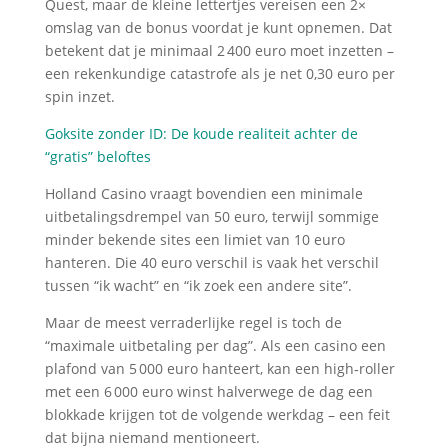
Quest, maar de kleine lettertjes vereisen een 2×
omslag van de bonus voordat je kunt opnemen. Dat
betekent dat je minimaal 2 400 euro moet inzetten –
een rekenkundige catastrofe als je net 0,30 euro per
spin inzet.
Goksite zonder ID: De koude realiteit achter de
“gratis” beloftes
Holland Casino vraagt bovendien een minimale
uitbetalingsdrempel van 50 euro, terwijl sommige
minder bekende sites een limiet van 10 euro
hanteren. Die 40 euro verschil is vaak het verschil
tussen “ik wacht” en “ik zoek een andere site”.
Maar de meest verraderlijke regel is toch de
“maximale uitbetaling per dag”. Als een casino een
plafond van 5 000 euro hanteert, kan een high‑roller
met een 6 000 euro winst halverwege de dag een
blokkade krijgen tot de volgende werkdag – een feit
dat bijna niemand mentioneert.