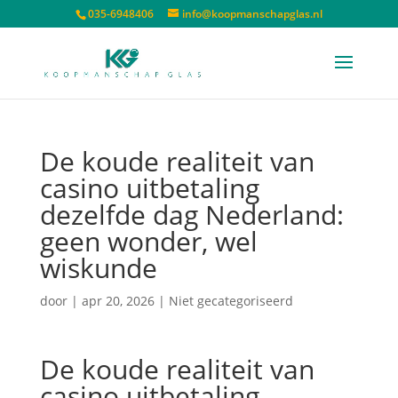
035-6948406
info@koopmanschapglas.nl
De koude realiteit van
casino uitbetaling
dezelfde dag Nederland:
geen wonder, wel
wiskunde
door
|
apr 20, 2026
| Niet gecategoriseerd
De koude realiteit van
casino uitbetaling