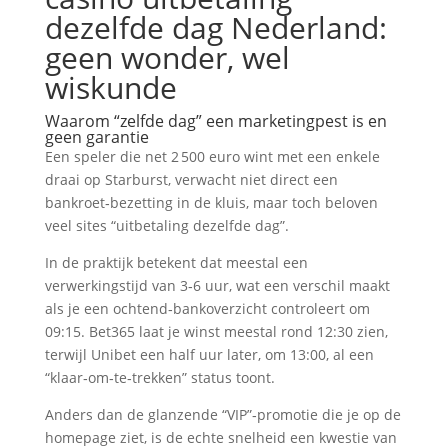
dezelfde dag Nederland:
geen wonder, wel
wiskunde
Waarom “zelfde dag” een marketingpest is en
geen garantie
Een speler die net 2 500 euro wint met een enkele
draai op Starburst, verwacht niet direct een
bankroet‑bezetting in de kluis, maar toch beloven
veel sites “uitbetaling dezelfde dag”.
In de praktijk betekent dat meestal een
verwerkingstijd van 3‑6 uur, wat een verschil maakt
als je een ochtend‑bankoverzicht controleert om
09:15. Bet365 laat je winst meestal rond 12:30 zien,
terwijl Unibet een half uur later, om 13:00, al een
“klaar‑om‑te‑trekken” status toont.
Anders dan de glanzende “VIP”‑promotie die je op de
homepage ziet, is de echte snelheid een kwestie van