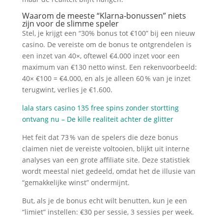
Waarom de meeste “Klarna‑bonussen” niets
zijn voor de slimme speler
Stel, je krijgt een “30% bonus tot €100” bij een nieuw
casino. De vereiste om de bonus te ontgrendelen is
een inzet van 40×, oftewel €4.000 inzet voor een
maximum van €130 netto winst. Een rekenvoorbeeld:
40× €100 = €4.000, en als je alleen 60 % van je inzet
terugwint, verlies je €1.600.
lala stars casino 135 free spins zonder stortting
ontvang nu – De kille realiteit achter de glitter
Het feit dat 73 % van de spelers die deze bonus
claimen niet de vereiste voltooien, blijkt uit interne
analyses van een grote affiliate site. Deze statistiek
wordt meestal niet gedeeld, omdat het de illusie van
“gemakkelijke winst” ondermijnt.
But, als je de bonus echt wilt benutten, kun je een
“limiet” instellen: €30 per sessie, 3 sessies per week.