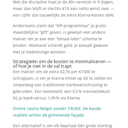
Met die discipline haal je de 40× vereiste in 9 dagen,
maar dan blijft er slechts €10 aan netto winst over —
een cijfer dat nauwelijks de extra Klarna‑kosten dekt.
Andermans claim dat “VIP‑programmas” je gratis
maandelijkse “gift” geven, is gewoon een andere
manier om je aan een “betaal‑later” schema te
binden. Niemand schenkt geld; je betaalt gewoon
met je toekomstige winsten.
Strategieën om de kosten te minimaliseren —
of hoe je niet in de val trapt
Een manier om de extra €2,76 per €1000 te
schrappen, is om je Klarna‑limiet op €0 te zetten en
simpelweg een traditionele bankoverschrijving te
gebruiken. Een voorbeeld: een 0,5 % transactiekost
bij je bank versus 1,99 % via Klarna.
Online casino België zonder CRUKS: De koude
realiteit achter de glimmende façade
Een alternatief is om elk kwartaal één grote storting