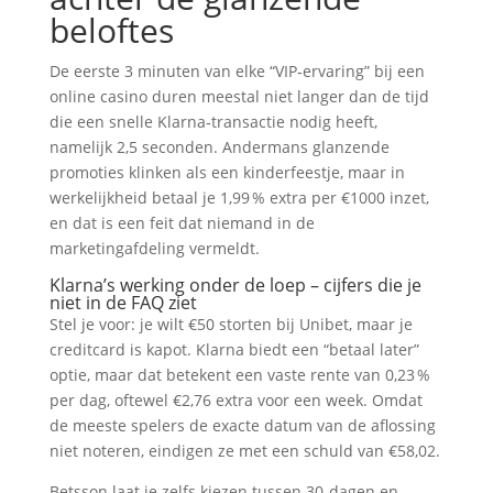
beloftes
De eerste 3 minuten van elke “VIP‑ervaring” bij een
online casino duren meestal niet langer dan de tijd
die een snelle Klarna‑transactie nodig heeft,
namelijk 2,5 seconden. Andermans glanzende
promoties klinken als een kinderfeestje, maar in
werkelijkheid betaal je 1,99 % extra per €1000 inzet,
en dat is een feit dat niemand in de
marketingafdeling vermeldt.
Klarna’s werking onder de loep – cijfers die je
niet in de FAQ ziet
Stel je voor: je wilt €50 storten bij Unibet, maar je
creditcard is kapot. Klarna biedt een “betaal later”
optie, maar dat betekent een vaste rente van 0,23 %
per dag, oftewel €2,76 extra voor een week. Omdat
de meeste spelers de exacte datum van de aflossing
niet noteren, eindigen ze met een schuld van €58,02.
Betsson laat je zelfs kiezen tussen 30‑dagen en