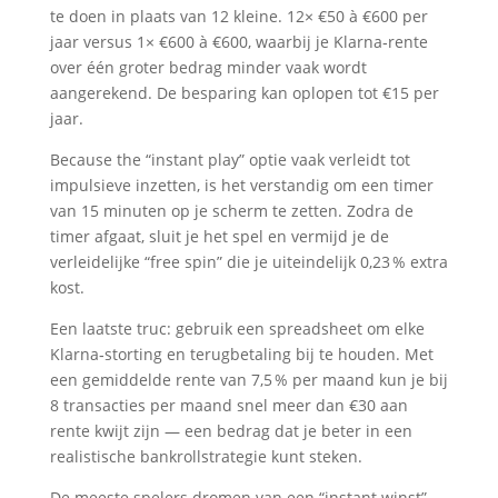
te doen in plaats van 12 kleine. 12× €50 à €600 per
jaar versus 1× €600 à €600, waarbij je Klarna‑rente
over één groter bedrag minder vaak wordt
aangerekend. De besparing kan oplopen tot €15 per
jaar.
Because the “instant play” optie vaak verleidt tot
impulsieve inzetten, is het verstandig om een timer
van 15 minuten op je scherm te zetten. Zodra de
timer afgaat, sluit je het spel en vermijd je de
verleidelijke “free spin” die je uiteindelijk 0,23 % extra
kost.
Een laatste truc: gebruik een spreadsheet om elke
Klarna‑storting en terugbetaling bij te houden. Met
een gemiddelde rente van 7,5 % per maand kun je bij
8 transacties per maand snel meer dan €30 aan
rente kwijt zijn — een bedrag dat je beter in een
realistische bankrollstrategie kunt steken.
De meeste spelers dromen van een “instant winst”