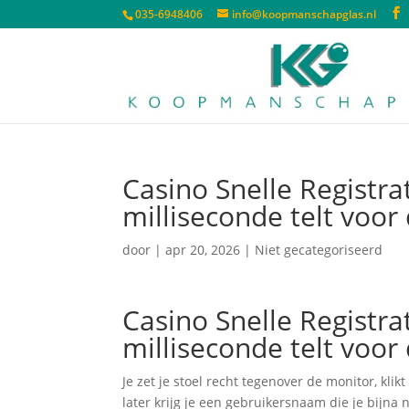
035-6948406
info@koopmanschapglas.nl
Casino Snelle Registr
milliseconde telt voor
door
|
apr 20, 2026
| Niet gecategoriseerd
Casino Snelle Registr
milliseconde telt voor
Je zet je stoel recht tegenover de monitor, kli
later krijg je een gebruikersnaam die je bijna n