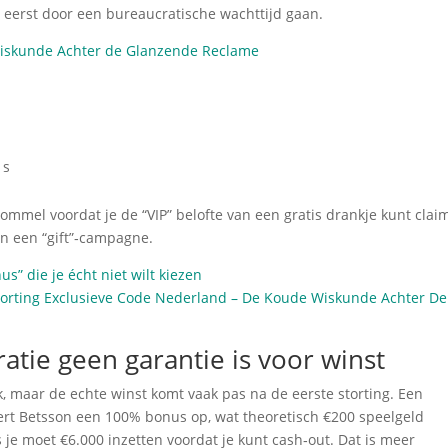
 eerst door een bureaucratische wachttijd gaan.
Wiskunde Achter de Glanzende Reclame
 s
ommel voordat je de “VIP” belofte van een gratis drankje kunt cla
 in een “gift”‑campagne.
s” die je écht niet wilt kiezen
Storting Exclusieve Code Nederland – De Koude Wiskunde Achter De
atie geen garantie is voor winst
ak, maar de echte winst komt vaak pas na de eerste storting. Een
evert Betsson een 100% bonus op, wat theoretisch €200 speelgeld
 je moet €6.000 inzetten voordat je kunt cash‑out. Dat is meer