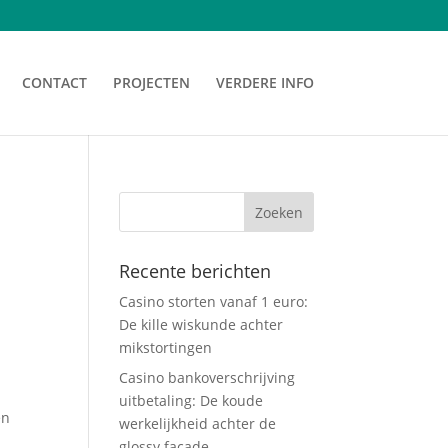
CONTACT
PROJECTEN
VERDERE INFO
Recente berichten
Casino storten vanaf 1 euro:
De kille wiskunde achter
mikstortingen
Casino bankoverschrijving
uitbetaling: De koude
en
werkelijkheid achter de
glossy façade