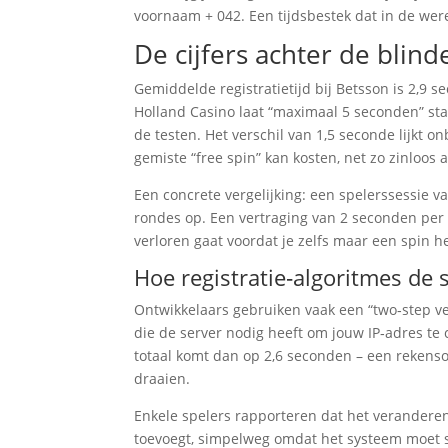
voornaam + 042. Een tijdsbestek dat in de were
De cijfers achter de blind
Gemiddelde registratietijd bij Betsson is 2,9 s
Holland Casino laat “maximaal 5 seconden” sta
de testen. Het verschil van 1,5 seconde lijkt o
gemiste “free spin” kan kosten, net zo zinloos
Een concrete vergelijking: een spelerssessie 
rondes op. Een vertraging van 2 seconden per r
verloren gaat voordat je zelfs maar een spin h
Hoe registratie‑algoritmes de
Ontwikkelaars gebruiken vaak een “two‑step ver
die de server nodig heeft om jouw IP‑adres te
totaal komt dan op 2,6 seconden – een rekenso
draaien.
Enkele spelers rapporteren dat het verandere
toevoegt, simpelweg omdat het systeem moet s