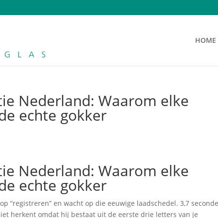
HOME
atie Nederland: Waarom elke
 de echte gokker
atie Nederland: Waarom elke
 de echte gokker
kt op “registreren” en wacht op die eeuwige laadschedel. 3,7 second
iet herkent omdat hij bestaat uit de eerste drie letters van je