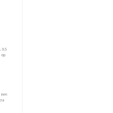
0
 0,5
e op
t een
tra