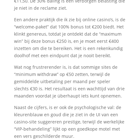
€11,50. De 30% daling is een verborgen belasting die
je niet in de reclame ziet.
Een andere praktijk die ik zie bij online casino’s, is de
“welcome‑paket” dat 100% bonus tot €200 biedt. Het
klinkt genereus, totdat je ontdekt dat de “maximum
win” bij deze bonus €250 is, en je moet eerst €400
inzetten om die te bereiken. Het is een rekenkundig
doolhof met een eindpunt dat je nooit bereikt.
Wat nog frustrerender is, is dat sommige sites de
“minimum withdraw” op €50 zetten, terwijl de
gemiddelde uitbetaling per maand per speler
slechts €30 is. Het resultaat is een wachttijd van drie
maanden voordat je überhaupt iets kunt opnemen.
Naast de cijfers, is er ook de psychologische val: de
kleurenblauw en goud die je ziet in de UI van een
casino‑site suggereren prestige, terwijl de werkelijke
“VIP‑behandeling” lijkt op een goedkope motel met
een vers geschilderde muur.