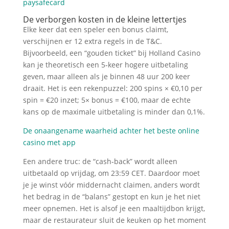
paysafecard
De verborgen kosten in de kleine lettertjes
Elke keer dat een speler een bonus claimt,
verschijnen er 12 extra regels in de T&C.
Bijvoorbeeld, een “gouden ticket” bij Holland Casino
kan je theoretisch een 5‑keer hogere uitbetaling
geven, maar alleen als je binnen 48 uur 200 keer
draait. Het is een rekenpuzzel: 200 spins × €0,10 per
spin = €20 inzet; 5× bonus = €100, maar de echte
kans op de maximale uitbetaling is minder dan 0,1%.
De onaangename waarheid achter het beste online
casino met app
Een andere truc: de “cash‑back” wordt alleen
uitbetaald op vrijdag, om 23:59 CET. Daardoor moet
je je winst vóór middernacht claimen, anders wordt
het bedrag in de “balans” gestopt en kun je het niet
meer opnemen. Het is alsof je een maaltijdbon krijgt,
maar de restaurateur sluit de keuken op het moment