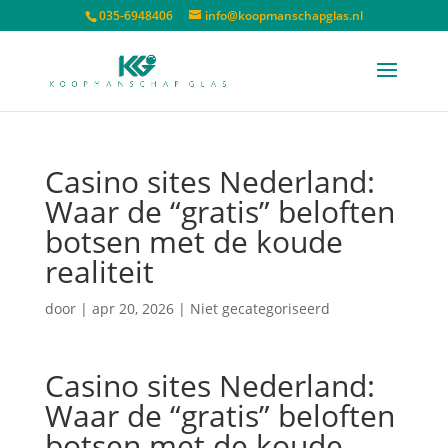
035-6948406
info@koopmanschapglas.nl
Casino sites Nederland:
Waar de “gratis” beloften
botsen met de koude
realiteit
door
|
apr 20, 2026
| Niet gecategoriseerd
Casino sites Nederland:
Waar de “gratis” beloften
botsen met de koude