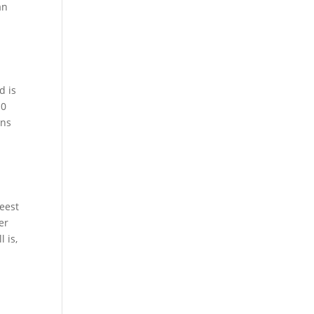
an
d is
10
ins
meest
er
 is,