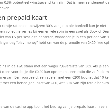
an 0,3% potentieel winstgevend kan zijn. Dat is meer rendement d
banken.
en prepaid kaart
 centje rationeel toewijzen; 30% van je totale bankroll kun je niet
n volledige verlies bij een enkele spin in een spel als Book of Dea
t van €5 per sessie te hanteren, waardoor je in een periode van 
teeds genoeg “play‑money” hebt om van de promotie van 2×20 free sp
 spins in de T&C staan met een wagering‑vereiste van 30x. Als je een
zet doen voordat je die €0,20 kan opnemen – een ratio die zelfs de 
in ervan. Een voorbeeld: een speler met een €200 budget dat 10 ke
t met een benodigde inzet van €60, wat 30% van zijn totale bankroll
ce van de casino‑app toont het bedrag van je prepaid kaart in een