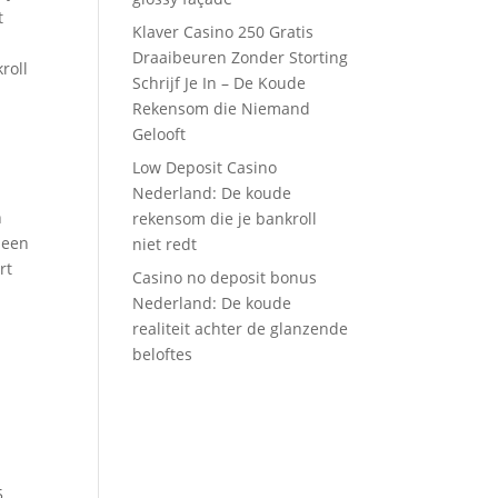
t
Klaver Casino 250 Gratis
Draaibeuren Zonder Storting
roll
Schrijf Je In – De Koude
Rekensom die Niemand
Gelooft
Low Deposit Casino
Nederland: De koude
n
rekensom die je bankroll
 een
niet redt
rt
Casino no deposit bonus
Nederland: De koude
realiteit achter de glanzende
beloftes
5