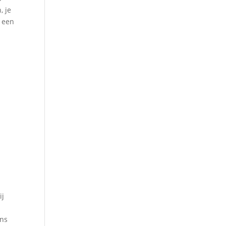
, je
s een
ij
ins