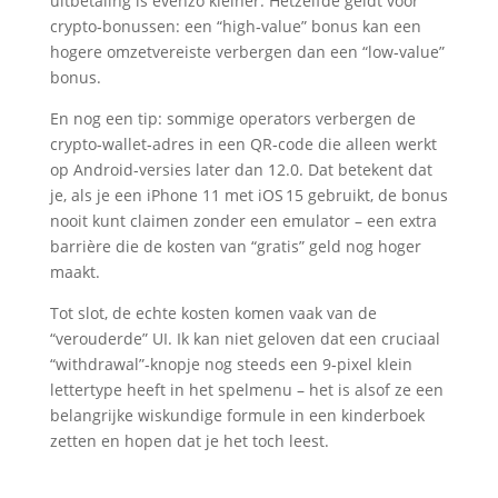
uitbetaling is evenzo kleiner. Hetzelfde geldt voor
crypto‑bonussen: een “high‑value” bonus kan een
hogere omzetvereiste verbergen dan een “low‑value”
bonus.
En nog een tip: sommige operators verbergen de
crypto‑wallet‑adres in een QR‑code die alleen werkt
op Android‑versies later dan 12.0. Dat betekent dat
je, als je een iPhone 11 met iOS 15 gebruikt, de bonus
nooit kunt claimen zonder een emulator – een extra
barrière die de kosten van “gratis” geld nog hoger
maakt.
Tot slot, de echte kosten komen vaak van de
“verouderde” UI. Ik kan niet geloven dat een cruciaal
“withdrawal”‑knopje nog steeds een 9‑pixel klein
lettertype heeft in het spelmenu – het is alsof ze een
belangrijke wiskundige formule in een kinderboek
zetten en hopen dat je het toch leest.