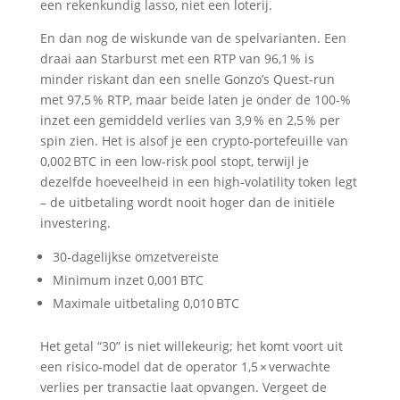
een rekenkundig lasso, niet een loterij.
En dan nog de wiskunde van de spelvarianten. Een
draai aan Starburst met een RTP van 96,1 % is
minder riskant dan een snelle Gonzo’s Quest‑run
met 97,5 % RTP, maar beide laten je onder de 100‑%
inzet een gemiddeld verlies van 3,9 % en 2,5 % per
spin zien. Het is alsof je een crypto‑portefeuille van
0,002 BTC in een low‑risk pool stopt, terwijl je
dezelfde hoeveelheid in een high‑volatility token legt
– de uitbetaling wordt nooit hoger dan de initiële
investering.
30‑dagelijkse omzetvereiste
Minimum inzet 0,001 BTC
Maximale uitbetaling 0,010 BTC
Het getal “30” is niet willekeurig; het komt voort uit
een risico‑model dat de operator 1,5 × verwachte
verlies per transactie laat opvangen. Vergeet de