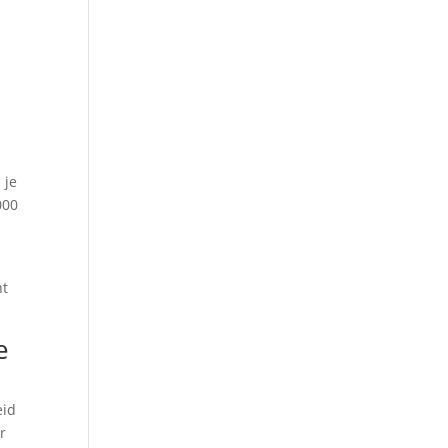
 je
000
nt
e
eid
r