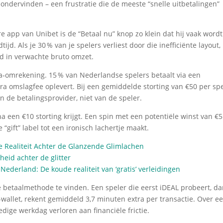
ndervinden – een frustratie die de meeste “snelle uitbetalingen”
ire app van Unibet is de “Betaal nu” knop zo klein dat hij vaak wordt
ijd. Als je 30 % van je spelers verliest door die inefficiënte layout,
d in verwachte bruto omzet.
a‑omrekening. 15 % van Nederlandse spelers betaalt via een
ra omslagfee oplevert. Bij een gemiddelde storting van €50 per spe
 de betalingsprovider, niet van de speler.
e na een €10 storting krijgt. Een spin met een potentiële winst van €5
 “gift” label tot een ironisch lachertje maakt.
 Realiteit Achter de Glanzende Glimlachen
eid achter de glitter
Nederland: De koude realiteit van ‘gratis’ verleidingen
e betaalmethode te vinden. Een speler die eerst iDEAL probeert, d
‑wallet, rekent gemiddeld 3,7 minuten extra per transactie. Over e
edige werkdag verloren aan financiële frictie.