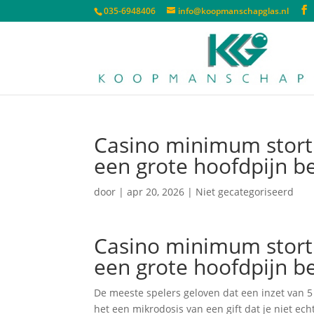
035-6948406
info@koopmanschapglas.nl
Casino minimum stortin
een grote hoofdpijn b
door
|
apr 20, 2026
| Niet gecategoriseerd
Casino minimum stortin
een grote hoofdpijn b
De meeste spelers geloven dat een inzet van 5 
het een mikrodosis van een gift dat je niet ec