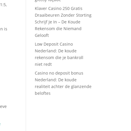
1:5,
Klaver Casino 250 Gratis
Draaibeuren Zonder Storting
Schrijf Je In – De Koude
Rekensom die Niemand
n is
Gelooft
Low Deposit Casino
Nederland: De koude
rekensom die je bankroll
niet redt
Casino no deposit bonus
Nederland: De koude
realiteit achter de glanzende
beloftes
ieve
e