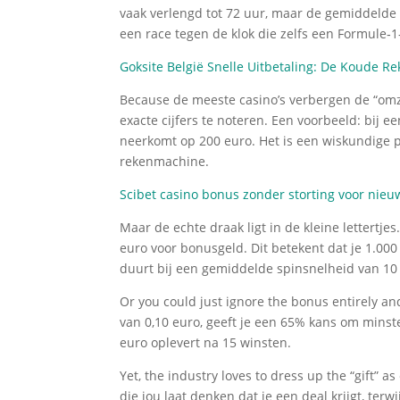
vaak verlengd tot 72 uur, maar de gemiddelde s
een race tegen de klok die zelfs een Formule‑
Goksite België Snelle Uitbetaling: De Koude R
Because de meeste casino’s verbergen de “omze
exacte cijfers te noteren. Een voorbeeld: bij 
neerkomt op 200 euro. Het is een wiskundige 
rekenmachine.
Scibet casino bonus zonder storting voor nieu
Maar de echte draak ligt in de kleine lettertje
euro voor bonusgeld. Dit betekent dat je 1.00
duurt bij een gemiddelde spinsnelheid van 10
Or you could just ignore the bonus entirely an
van 0,10 euro, geeft je een 65% kans om minste
euro oplevert na 15 winsten.
Yet, the industry loves to dress up the “gift” a
die jou laat denken dat je een deal krijgt, terw