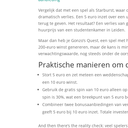
Vergelijk dat met een spel als Starburst, waar d
dramatisch verlies. Een 5 euro inzet over een
terug te geven. Het resultaat? Een verlies van
huurprijs van een studentenkamer in Leiden.
Maar dan heb je Gonzo’s Quest, een spel met ho
200‑euro winst genereren, maar de kans is min
verwachtingswaarde, nog steeds onder de oors
Praktische manieren om d
Stort 5 euro en zet meteen een weddenschap 
een 10 euro winst.
Gebruik de gratis spin van 10 euro alleen op 
spin is 30%, wat een breekpunt van 5 euro b
Combineer twee bonusaanbiedingen van versch
geeft 5 euro bij 10 euro inzet. Totale investe
And then there’s the reality check: veel spele