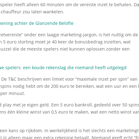
peler heeft alleen 60 minuten om de vereiste inzet te behalen. Da
1‑chauffeur zou laten wankelen.
ekening achter de Glanzende Belofte
tvereiste” onder een laagje marketing‑jargon, is het nuttig om de
een 5 euro storting moet je 40 keer de bonusbedrag inzetten, wat
puzzel die de meeste spelers niet kunnen oplossen zonder een
we spelers: een koude rekenslag die niemand heeft uitgelegd
s. De T&C beschrijven een limiet voor “maximale inzet per spin” van 
0 spins nodig hebt om de 200 euro te bereiken, wat een uur en een 
 per minuut.
d play met je eigen geld. Een 5 euro bankroll, gedeeld over 50 spin
ns één kleine winst van 0,5 euro te maken, wat een netto winst va
s een kans op rijkdom. In werkelijkheid is het slechts een marketing
ijl jij alleen maar een extra rekening betaalt. Niemand geeft echt “f