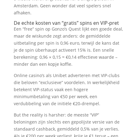
Amsterdam. Geen wonder dat veel spelers snel
afhaken.
De echte kosten van “gratis” spins en VIP‑pret
Een “free” spin op Gonzo’s Quest lijkt een goede deal,
maar de wiskunde zegt anders: de gemiddelde
uitbetaling per spin is 0,96 euro, terwijl de kans dat
je de spin überhaupt activeert 15% is. Een snelle
berekening: 0,96 × 0,15 ≈ €0,14 effectieve waarde –
minder dan een kopje koffie.
Online casino’s als Unibet adverteren met VIP‑clubs
die beloven “exclusieve” voordelen. In werkelijkheid
betekent VIP‑status vaak een hogere
minimumbetaling van €50 per week, een
verdubbeling van de initiële €20‑drempel.
But the reality is harsher: de meeste “VIP”
beloningen zijn slechts een gepolijste versie van de
standaard cashback, gemiddeld 0,5% van je verlies.
Als je €200 per week verliest, krijg je €1 terug – een