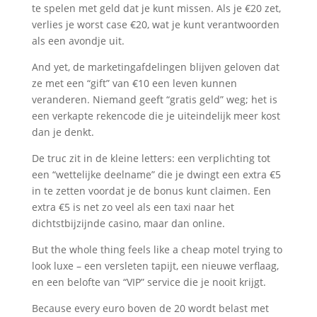
te spelen met geld dat je kunt missen. Als je €20 zet,
verlies je worst case €20, wat je kunt verantwoorden
als een avondje uit.
And yet, de marketingafdelingen blijven geloven dat
ze met een “gift” van €10 een leven kunnen
veranderen. Niemand geeft “gratis geld” weg; het is
een verkapte rekencode die je uiteindelijk meer kost
dan je denkt.
De truc zit in de kleine letters: een verplichting tot
een “wettelijke deelname” die je dwingt een extra €5
in te zetten voordat je de bonus kunt claimen. Een
extra €5 is net zo veel als een taxi naar het
dichtstbijzijnde casino, maar dan online.
But the whole thing feels like a cheap motel trying to
look luxe – een versleten tapijt, een nieuwe verflaag,
en een belofte van “VIP” service die je nooit krijgt.
Because every euro boven de 20 wordt belast met