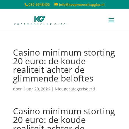
035-6948406
info@koopmanschapglas.nl
Casino minimum storting
20 euro: de koude
realiteit achter de
glimmende beloftes
door
|
apr 20, 2026
| Niet gecategoriseerd
Casino minimum storting
20 euro: de koude
realiteit achter de