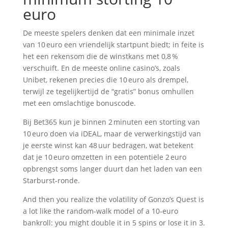
euro
De meeste spelers denken dat een minimale inzet
van 10 euro een vriendelijk startpunt biedt; in feite is
het een rekensom die de winstkans met 0,8 %
verschuift. En de meeste online casino’s, zoals
Unibet, rekenen precies die 10 euro als drempel,
terwijl ze tegelijkertijd de “gratis” bonus omhullen
met een omslachtige bonuscode.
Bij Bet365 kun je binnen 2 minuten een storting van
10 euro doen via iDEAL, maar de verwerkingstijd van
je eerste winst kan 48 uur bedragen, wat betekent
dat je 10 euro omzetten in een potentiële 2 euro
opbrengst soms langer duurt dan het laden van een
Starburst-ronde.
And then you realize the volatility of Gonzo’s Quest is
a lot like the random-walk model of a 10‑euro
bankroll: you might double it in 5 spins or lose it in 3.