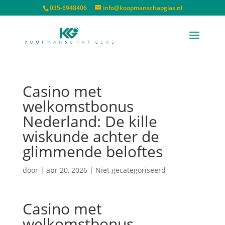
035-6948406
info@koopmanschapglas.nl
Casino met
welkomstbonus
Nederland: De kille
wiskunde achter de
glimmende beloftes
door
|
apr 20, 2026
| Niet gecategoriseerd
Casino met
welkomstbonus