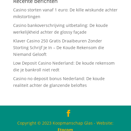
Recente berichten
Casino storten vanaf 1 euro: De kille wiskunde achter
mikstortingen
Casino bankoverschrijving uitbetaling: De koude
werkelijkheid achter de glossy façade
Klaver Casino 250 Gratis Draaibeuren Zonder
Storting Schrijf Je In – De Koude Rekensom die
Niemand Gelooft
Low Deposit Casino Nederland: De koude rekensom
die je bankroll niet redt
Casino no deposit bonus Nederland: De koude
realiteit achter de glanzende beloftes
Copyright © 2023 Koopmanschap Glas - Website:
Etocom