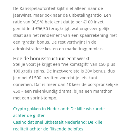
De Kansspelautoriteit kijkt niet alleen naar de
jaarwinst, maar ook naar de uitbetalingsratio. Een
ratio van 96,5 % betekent dat je per €100 inzet
gemiddeld €96,50 terugkrijgt, wat ongeveer gelijk
staat aan het rendement van een spaarrekening met
een “gratis” bonus. De rest verdwijnt in de
administratieve kosten en marketinggimmicks.
Hoe de bonusstructuur echt werkt
Stel je voor: je krijgt een “welkomstgift” van €50 plus
100 gratis spins. De inzet‑vereiste is 30× bonus, dus
je moet €1 500 inzetten voordat je iets kunt
opnemen. Dat is meer dan 10 keer de oorspronkelijke
€50 – een rekenkundig drama, bijna een marathon
met een sprint‑tempo.
Crypto gokken in Nederland: De kille wiskunde
achter de glitter
Casino dat snel uitbetaalt Nederland: De kille
realiteit achter de flitsende beloftes