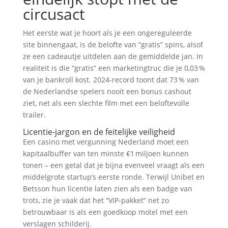
circusact
Het eerste wat je hoort als je een ongereguleerde
site binnengaat, is de belofte van “gratis” spins, alsof
ze een cadeautje uitdelen aan de gemiddelde jan. In
realiteit is die “gratis” een marketingtruc die je 0,03 %
van je bankroll kost. 2024‑record toont dat 73 % van
de Nederlandse spelers nooit een bonus cashout
ziet, net als een slechte film met een beloftevolle
trailer.
Licentie‑jargon en de feitelijke veiligheid
Een casino met vergunning Nederland moet een
kapitaalbuffer van ten minste €1 miljoen kunnen
tonen – een getal dat je bijna evenveel vraagt als een
middelgrote startup’s eerste ronde. Terwijl Unibet en
Betsson hun licentie laten zien als een badge van
trots, zie je vaak dat het “VIP‑pakket” net zo
betrouwbaar is als een goedkoop motel met een
verslagen schilderij.