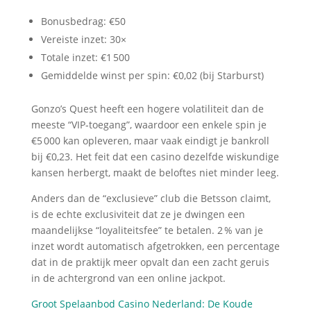
Bonusbedrag: €50
Vereiste inzet: 30×
Totale inzet: €1 500
Gemiddelde winst per spin: €0,02 (bij Starburst)
Gonzo’s Quest heeft een hogere volatiliteit dan de
meeste “VIP‑toegang”, waardoor een enkele spin je
€5 000 kan opleveren, maar vaak eindigt je bankroll
bij €0,23. Het feit dat een casino dezelfde wiskundige
kansen herbergt, maakt de beloftes niet minder leeg.
Anders dan de “exclusieve” club die Betsson claimt,
is de echte exclusiviteit dat ze je dwingen een
maandelijkse “loyaliteitsfee” te betalen. 2 % van je
inzet wordt automatisch afgetrokken, een percentage
dat in de praktijk meer opvalt dan een zacht geruis
in de achtergrond van een online jackpot.
Groot Spelaanbod Casino Nederland: De Koude