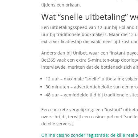
tijdens een orkaan.
Wat “snelle uitbetaling” w
Een uitbetalingsspeed van 12 uur bij Holland 
uur bij traditionele bookmakers. Maar die 12 
extra verificatiestap die vaak meer tijd kost dan
Anders dan bij Unibet, waar een “instant payou
Bet365 vaak een extra 5‑minuten‑stap doorlopen 
interviewde, merkten dat de bottleneck zich alt
12 uur – maximale “snelle” uitbetaling volge
30 minuten – advertentiebelofte van een gro
48 uur – gemiddelde tijd bij traditionele site
Een concrete vergelijking: een “instant” uitbet
overschrijdt, terwijl een casinospel met “snelle
de olie ververst.
Online casino zonder registratie: de kille realit