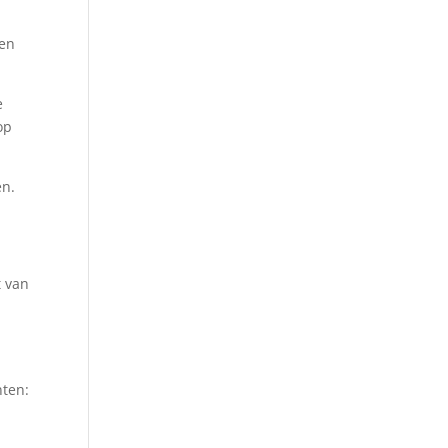
ken
e
op
en.
t van
hten: