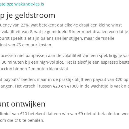
steloze wiskunde‑les is
op je geldstroom
uency van 23%, wat betekent dat elke 4e draai een kleine winst
volatiliteit van 8, wat je gemiddeld 8 keer moet draaien voordat je
burst speelt, ziet zijn balans sneller stijgen, maar de “snelle
 winst van €5 een uur kosten.
cessen niet aanpassen aan de volatiliteit van een spel, krijg je va
 30 minuten bij een high‑vol slot. Het is alsof je een espresso beste
uccino binnen 2 minuten klaarstaat.
t payouts” bieden, maar in de praktijk blijft een payout van €20 o
ngen. Het verschil tussen €20 en €1000 in de wachttijd is vaak ni
kunt ontwijken
limiet van €10 betekent dat een win van €9 niet uitbetaald kan wo
om die €10 te behalen.