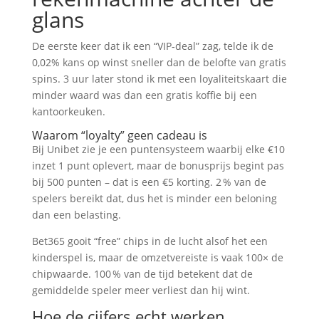
glans
De eerste keer dat ik een “VIP‑deal” zag, telde ik de
0,02% kans op winst sneller dan de belofte van gratis
spins. 3 uur later stond ik met een loyaliteitskaart die
minder waard was dan een gratis koffie bij een
kantoorkeuken.
Waarom “loyalty” geen cadeau is
Bij Unibet zie je een puntensysteem waarbij elke €10
inzet 1 punt oplevert, maar de bonusprijs begint pas
bij 500 punten – dat is een €5 korting. 2 % van de
spelers bereikt dat, dus het is minder een beloning
dan een belasting.
Bet365 gooit “free” chips in de lucht alsof het een
kinderspel is, maar de omzetvereiste is vaak 100× de
chipwaarde. 100 % van de tijd betekent dat de
gemiddelde speler meer verliest dan hij wint.
Hoe de cijfers echt werken