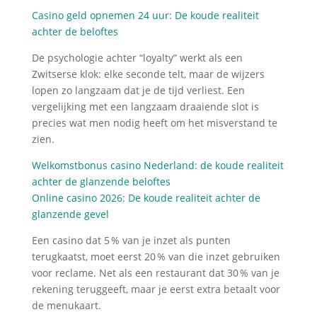
Casino geld opnemen 24 uur: De koude realiteit
achter de beloftes
De psychologie achter “loyalty” werkt als een
Zwitserse klok: elke seconde telt, maar de wijzers
lopen zo langzaam dat je de tijd verliest. Een
vergelijking met een langzaam draaiende slot is
precies wat men nodig heeft om het misverstand te
zien.
Welkomstbonus casino Nederland: de koude realiteit
achter de glanzende beloftes
Online casino 2026: De koude realiteit achter de
glanzende gevel
Een casino dat 5 % van je inzet als punten
terugkaatst, moet eerst 20 % van die inzet gebruiken
voor reclame. Net als een restaurant dat 30 % van je
rekening teruggeeft, maar je eerst extra betaalt voor
de menukaart.