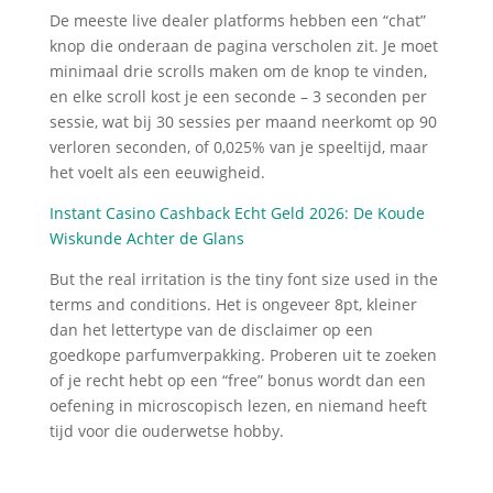
De meeste live dealer platforms hebben een “chat”
knop die onderaan de pagina verscholen zit. Je moet
minimaal drie scrolls maken om de knop te vinden,
en elke scroll kost je een seconde – 3 seconden per
sessie, wat bij 30 sessies per maand neerkomt op 90
verloren seconden, of 0,025% van je speeltijd, maar
het voelt als een eeuwigheid.
Instant Casino Cashback Echt Geld 2026: De Koude
Wiskunde Achter de Glans
But the real irritation is the tiny font size used in the
terms and conditions. Het is ongeveer 8pt, kleiner
dan het lettertype van de disclaimer op een
goedkope parfumverpakking. Proberen uit te zoeken
of je recht hebt op een “free” bonus wordt dan een
oefening in microscopisch lezen, en niemand heeft
tijd voor die ouderwetse hobby.