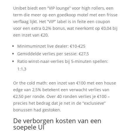
Unibet biedt een “VIP lounge” voor high rollers, een
term die meer op een goedkoop motel met een frisse
verflaag lijkt. Het “VIP” label is in feite een coupon
voor een extra 0,2% bonus, wat neerkomt op €0,04 bij
een inzet van €20.
Minimuminzet live dealer: €10‑€25
Gemiddelde verlies per sessie: €27,5
Ratio winst‑naar‑verlies bij 5‑minuten spellen:
1:1,3
Or the cold math: een inzet van €100 met een house
edge van 2,5% betekent een verwacht verlies van
€2,50 per ronde. Over 40 ronden verlies je €100 –
precies het bedrag dat je net in de “exclusieve”
bonussen had gestoken.
De verborgen kosten van een
soepele UI