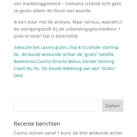
een marketinggimmick – niemand schenkt echt geld,
ze geven alleen de illusie van waarde.
Ik ben klaar met de analyse. Maar serieus, waarom is
de voortgangsbalk bij de uitbetalingsgeschiedenis 1
pixel te smal? Dat is belachelijk.
livescore bet casino gratis chip €10 zonder storting
NL: de koude wiskunde achter de “gratis” belofte
Boomerino Casino Directe Bonus Zonder Storting
Claim Nu NL: De Koude Rekening van een “Gratis”
Deal
Recente berichten
Casino storten vanaf 1 euro: De kille wiskunde achter