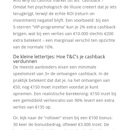
And why do casinos market dit als “cashback”?
Omdat het psychologisch de illusie creëert dat je iets
terugkrijgt, terwijl de echte ROI (return on
investment) negatief blijft. Een voorbeeld: bij een
5‑sterren “VIP‑programma” kun je 2% extra cashback
krijgen, wat bij een verlies van €10.000 slechts €200
extra betekent – een marginaal verschil ten opzichte
van de normale 10%.
De kleine lettertjes: Hoe T&C’s je cashback
verdunnen
De meeste aanbieders eisen een minimale
speelomzet van 3× de ontvangen cashback. In de
praktijk betekent dat dat je, na het ontvangen van
€50, nog €150 moet inzetten voordat je kunt
opnemen. Een realistische berekening: €150 inzet bij
een gemiddeld verliesratio van 90% levert een extra
verlies van €135 op.
Or, kijk naar de “rollover” eisen bij een €100 bonus:
30 keer de bonusbedrag, oftewel €3.000 inzet. De