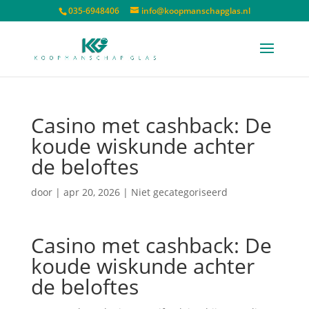
035-6948406
info@koopmanschapglas.nl
Casino met cashback: De
koude wiskunde achter
de beloftes
door
|
apr 20, 2026
| Niet gecategoriseerd
Casino met cashback: De
koude wiskunde achter
de beloftes