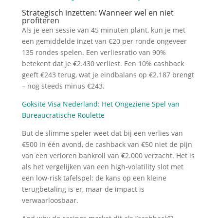
Strategisch inzetten: Wanneer wel en niet
profiteren
Als je een sessie van 45 minuten plant, kun je met
een gemiddelde inzet van €20 per ronde ongeveer
135 rondes spelen. Een verliesratio van 90%
betekent dat je €2.430 verliest. Een 10% cashback
geeft €243 terug, wat je eindbalans op €2.187 brengt
– nog steeds minus €243.
Goksite Visa Nederland: Het Ongeziene Spel van
Bureaucratische Roulette
But de slimme speler weet dat bij een verlies van
€500 in één avond, de cashback van €50 niet de pijn
van een verloren bankroll van €2.000 verzacht. Het is
als het vergelijken van een high‑volatility slot met
een low‑risk tafelspel: de kans op een kleine
terugbetaling is er, maar de impact is
verwaarloosbaar.