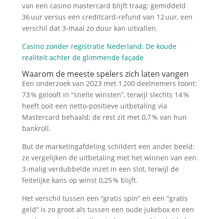
van een casino mastercard blijft traag; gemiddeld
36 uur versus een creditcard‑refund van 12 uur, een
verschil dat 3‑maal zo duur kan uitvallen.
Casino zonder registratie Nederland: De koude
realiteit achter de glimmende façade
Waarom de meeste spelers zich laten vangen
Een onderzoek van 2023 met 1 200 deelnemers toont:
73 % gelooft in “snelle winsten”, terwijl slechts 14 %
heeft ooit een netto‑positieve uitbetaling via
Mastercard behaald; de rest zit met 0,7 % van hun
bankroll.
But de marketingafdeling schildert een ander beeld:
ze vergelijken de uitbetaling met het winnen van een
3‑malig verdubbelde inzet in een slot, terwijl de
feitelijke kans op winst 0,25 % blijft.
Het verschil tussen een “gratis spin” en een “gratis
geld” is zo groot als tussen een oude jukebox en een