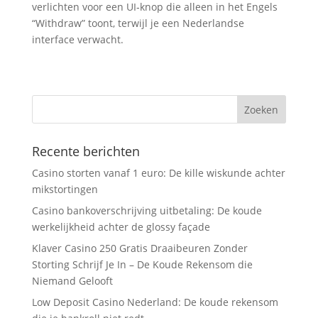
verlichten voor een UI‑knop die alleen in het Engels
“Withdraw” toont, terwijl je een Nederlandse
interface verwacht.
Recente berichten
Casino storten vanaf 1 euro: De kille wiskunde achter
mikstortingen
Casino bankoverschrijving uitbetaling: De koude
werkelijkheid achter de glossy façade
Klaver Casino 250 Gratis Draaibeuren Zonder
Storting Schrijf Je In – De Koude Rekensom die
Niemand Gelooft
Low Deposit Casino Nederland: De koude rekensom