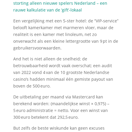
storting alleen nieuwe spelers Nederland – een
rauwe kalkulatie van de ‘gift’‑lokaal
Een vergelijking met een 5‑ster hotel: de “VIP‑service”
belooft kamerkamer met marmeren vloer, maar de
realiteit is een kamer met linoleum, net zo
onverwacht als een kleine lettergrootte van 9 pt in de
gebruikersvoorwaarden.
And het is niet alleen de snelheid; de
betrouwbaarheid wordt vaak overschat; een audit
van 2022 vond 4 van de 10 grootste Nederlandse
casino’s hadden minimaal één gemiste payout van
boven de 500 euro.
De uitbetaling per maand via Mastercard kan
berekend worden: (maandelijkse winst × 0,975) –
5 euro administratie = netto. Voor een winst van
300 euro betekent dat 292,5 euro.
But zelfs de beste wiskunde kan geen excuses