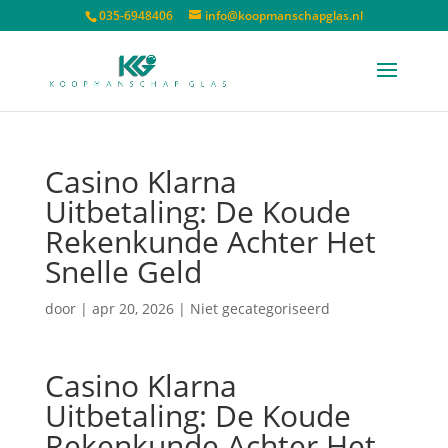
035-6948406
info@koopmanschapglas.nl
Casino Klarna
Uitbetaling: De Koude
Rekenkunde Achter Het
Snelle Geld
door
|
apr 20, 2026
| Niet gecategoriseerd
Casino Klarna
Uitbetaling: De Koude
Rekenkunde Achter Het