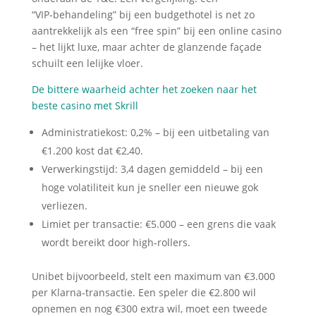
“VIP‑behandeling” bij een budgethotel is net zo
aantrekkelijk als een “free spin” bij een online casino
– het lijkt luxe, maar achter de glanzende façade
schuilt een lelijke vloer.
De bittere waarheid achter het zoeken naar het
beste casino met Skrill
Administratiekost: 0,2% – bij een uitbetaling van
€1.200 kost dat €2,40.
Verwerkingstijd: 3,4 dagen gemiddeld – bij een
hoge volatiliteit kun je sneller een nieuwe gok
verliezen.
Limiet per transactie: €5.000 – een grens die vaak
wordt bereikt door high‑rollers.
Unibet bijvoorbeeld, stelt een maximum van €3.000
per Klarna‑transactie. Een speler die €2.800 wil
opnemen en nog €300 extra wil, moet een tweede