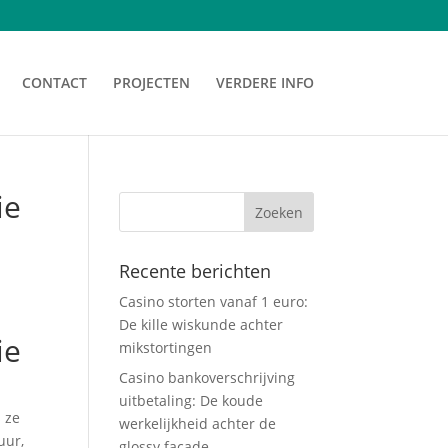
CONTACT
PROJECTEN
VERDERE INFO
ie
Recente berichten
Casino storten vanaf 1 euro:
De kille wiskunde achter
ie
mikstortingen
Casino bankoverschrijving
uitbetaling: De koude
s ze
werkelijkheid achter de
uur,
glossy façade