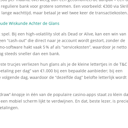
a reguliere bank voor grotere sommen. Een voorbeeld: €300 via Skril
 lange wachttijd, maar betaal je wel twee keer de transactiekosten
Koude Wiskunde Achter de Glans
pel. Bij een high‑volatility slot als Dead or Alive, kan een win van
 “cash‑out” die direct naar je account wordt gestort, zonder de
ino‑software hakt vaak 5 % af als “servicekosten”, waardoor je netto
og steeds sneller dan een bank.
ste trucjes verliezen hun glans als je de kleine lettertjes in de T&C
taling per dag” van €1.000 bij een bepaalde aanbieder; bij een
 volgende dag, waardoor de “dezelfde dag” belofte letterlijk wordt
hdraw”‑knopje in één van de populaire casino‑apps staat zo klein da
 een mobiel scherm lijkt te verdwijnen. En dat, beste lezer, is preci
etalingen.