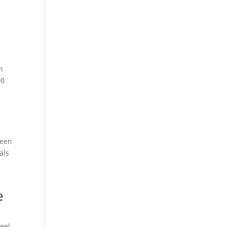
n
00
 een
als
e
eel