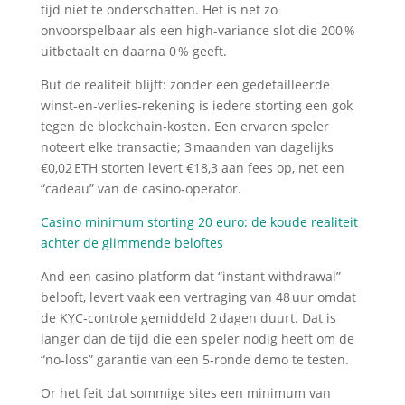
tijd niet te onderschatten. Het is net zo
onvoorspelbaar als een high‑variance slot die 200 %
uitbetaalt en daarna 0 % geeft.
But de realiteit blijft: zonder een gedetailleerde
winst‑en‑verlies‑rekening is iedere storting een gok
tegen de blockchain‑kosten. Een ervaren speler
noteert elke transactie; 3 maanden van dagelijks
€0,02 ETH storten levert €18,3 aan fees op, net een
“cadeau” van de casino‑operator.
Casino minimum storting 20 euro: de koude realiteit
achter de glimmende beloftes
And een casino‑platform dat “instant withdrawal”
belooft, levert vaak een vertraging van 48 uur omdat
de KYC‑controle gemiddeld 2 dagen duurt. Dat is
langer dan de tijd die een speler nodig heeft om de
“no‑loss” garantie van een 5‑ronde demo te testen.
Or het feit dat sommige sites een minimum van