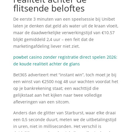
flitsende beloftes
De eerste 3 minuten van een speelsessie bij Unibet
laten je denken dat geld als water uit de kraan vloeit,
maar de daadwerkelijke verwerkingstijd van €10.57
blijkt gemiddeld 2,4 uur – een feit dat de
marketingafdeling liever niet ziet.
powbet casino zonder registratie direct spelen 2026:
de koude realiteit achter de glans
Bet365 adverteert met “instant win”, toch moet je bij
een winst van €2500 nog 48 uur wachten voordat het
op je bankrekening staat; een wachttijd die
gelijkstaat aan het kijken naar twee volledige
afleveringen van een sitcom.
Anders dan de glitter van Starburst, waar elke draai
een 0,5 seconde duurt, meten we de uitbetalingstijd
in uren, niet in milliseconden. Het verschil is