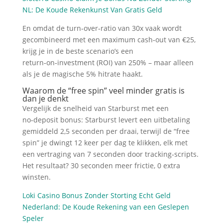
NL: De Koude Rekenkunst Van Gratis Geld
En omdat de turn‑over‑ratio van 30x vaak wordt
gecombineerd met een maximum cash‑out van €25,
krijg je in de beste scenario’s een
return‑on‑investment (ROI) van 250% – maar alleen
als je de magische 5% hitrate haakt.
Waarom de “free spin” veel minder gratis is
dan je denkt
Vergelijk de snelheid van Starburst met een
no‑deposit bonus: Starburst levert een uitbetaling
gemiddeld 2,5 seconden per draai, terwijl de “free
spin” je dwingt 12 keer per dag te klikken, elk met
een vertraging van 7 seconden door tracking‑scripts.
Het resultaat? 30 seconden meer frictie, 0 extra
winsten.
Loki Casino Bonus Zonder Storting Echt Geld
Nederland: De Koude Rekening van een Geslepen
Speler