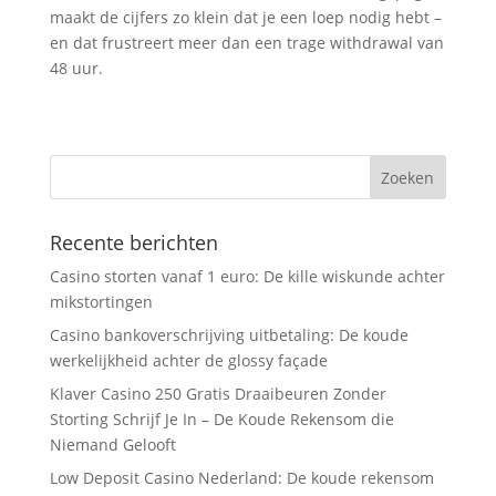
maakt de cijfers zo klein dat je een loep nodig hebt –
en dat frustreert meer dan een trage withdrawal van
48 uur.
Recente berichten
Casino storten vanaf 1 euro: De kille wiskunde achter
mikstortingen
Casino bankoverschrijving uitbetaling: De koude
werkelijkheid achter de glossy façade
Klaver Casino 250 Gratis Draaibeuren Zonder
Storting Schrijf Je In – De Koude Rekensom die
Niemand Gelooft
Low Deposit Casino Nederland: De koude rekensom