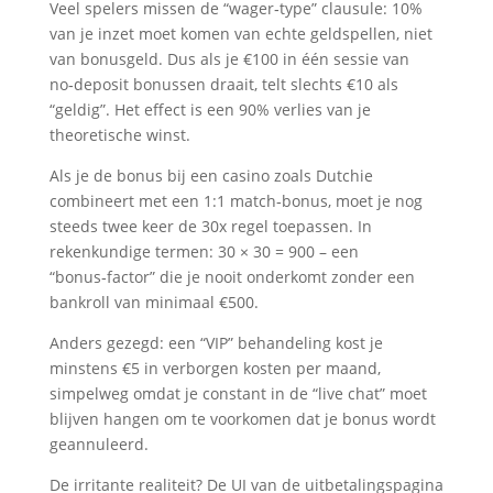
Veel spelers missen de “wager‑type” clausule: 10%
van je inzet moet komen van echte geldspellen, niet
van bonusgeld. Dus als je €100 in één sessie van
no‑deposit bonussen draait, telt slechts €10 als
“geldig”. Het effect is een 90% verlies van je
theoretische winst.
Als je de bonus bij een casino zoals Dutchie
combineert met een 1:1 match‑bonus, moet je nog
steeds twee keer de 30x regel toepassen. In
rekenkundige termen: 30 × 30 = 900 – een
“bonus‑factor” die je nooit onderkomt zonder een
bankroll van minimaal €500.
Anders gezegd: een “VIP” behandeling kost je
minstens €5 in verborgen kosten per maand,
simpelweg omdat je constant in de “live chat” moet
blijven hangen om te voorkomen dat je bonus wordt
geannuleerd.
De irritante realiteit? De UI van de uitbetalingspagina