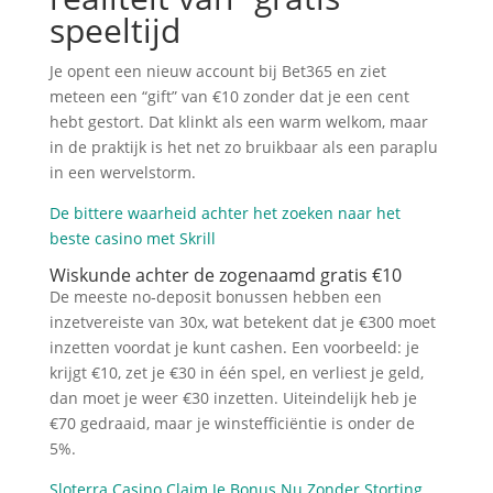
speeltijd
Je opent een nieuw account bij Bet365 en ziet
meteen een “gift” van €10 zonder dat je een cent
hebt gestort. Dat klinkt als een warm welkom, maar
in de praktijk is het net zo bruikbaar als een paraplu
in een wervelstorm.
De bittere waarheid achter het zoeken naar het
beste casino met Skrill
Wiskunde achter de zogenaamd gratis €10
De meeste no‑deposit bonussen hebben een
inzetvereiste van 30x, wat betekent dat je €300 moet
inzetten voordat je kunt cashen. Een voorbeeld: je
krijgt €10, zet je €30 in één spel, en verliest je geld,
dan moet je weer €30 inzetten. Uiteindelijk heb je
€70 gedraaid, maar je winstefficiëntie is onder de
5%.
Sloterra Casino Claim Je Bonus Nu Zonder Storting