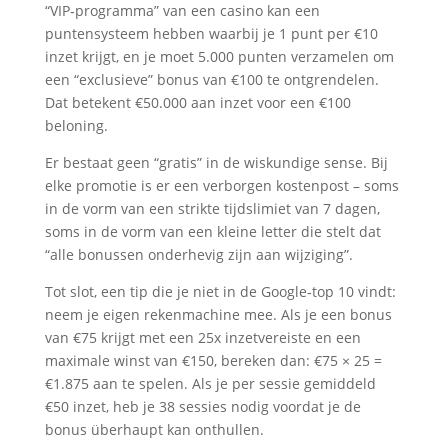
“VIP‑programma” van een casino kan een
puntensysteem hebben waarbij je 1 punt per €10
inzet krijgt, en je moet 5.000 punten verzamelen om
een “exclusieve” bonus van €100 te ontgrendelen.
Dat betekent €50.000 aan inzet voor een €100
beloning.
Er bestaat geen “gratis” in de wiskundige sense. Bij
elke promotie is er een verborgen kostenpost – soms
in de vorm van een strikte tijdslimiet van 7 dagen,
soms in de vorm van een kleine letter die stelt dat
“alle bonussen onderhevig zijn aan wijziging”.
Tot slot, een tip die je niet in de Google‑top 10 vindt:
neem je eigen rekenmachine mee. Als je een bonus
van €75 krijgt met een 25x inzetvereiste en een
maximale winst van €150, bereken dan: €75 × 25 =
€1.875 aan te spelen. Als je per sessie gemiddeld
€50 inzet, heb je 38 sessies nodig voordat je de
bonus überhaupt kan onthullen.