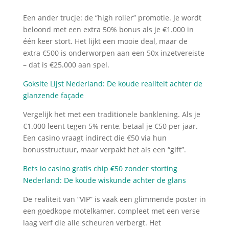
Een ander trucje: de “high roller” promotie. Je wordt
beloond met een extra 50% bonus als je €1.000 in
één keer stort. Het lijkt een mooie deal, maar de
extra €500 is onderworpen aan een 50x inzetvereiste
– dat is €25.000 aan spel.
Goksite Lijst Nederland: De koude realiteit achter de
glanzende façade
Vergelijk het met een traditionele banklening. Als je
€1.000 leent tegen 5% rente, betaal je €50 per jaar.
Een casino vraagt indirect die €50 via hun
bonusstructuur, maar verpakt het als een “gift”.
Bets io casino gratis chip €50 zonder storting
Nederland: De koude wiskunde achter de glans
De realiteit van “VIP” is vaak een glimmende poster in
een goedkope motelkamer, compleet met een verse
laag verf die alle scheuren verbergt. Het