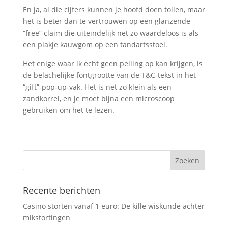
En ja, al die cijfers kunnen je hoofd doen tollen, maar
het is beter dan te vertrouwen op een glanzende
“free” claim die uiteindelijk net zo waardeloos is als
een plakje kauwgom op een tandartsstoel.
Het enige waar ik echt geen peiling op kan krijgen, is
de belachelijke fontgrootte van de T&C‑tekst in het
“gift”‑pop‑up‑vak. Het is net zo klein als een
zandkorrel, en je moet bijna een microscoop
gebruiken om het te lezen.
Recente berichten
Casino storten vanaf 1 euro: De kille wiskunde achter
mikstortingen