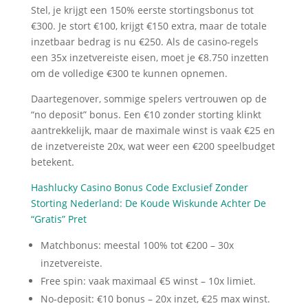
Stel, je krijgt een 150% eerste stortingsbonus tot
€300. Je stort €100, krijgt €150 extra, maar de totale
inzetbaar bedrag is nu €250. Als de casino‑regels
een 35x inzetvereiste eisen, moet je €8.750 inzetten
om de volledige €300 te kunnen opnemen.
Daartegenover, sommige spelers vertrouwen op de
“no deposit” bonus. Een €10 zonder storting klinkt
aantrekkelijk, maar de maximale winst is vaak €25 en
de inzetvereiste 20x, wat weer een €200 speelbudget
betekent.
Hashlucky Casino Bonus Code Exclusief Zonder
Storting Nederland: De Koude Wiskunde Achter De
“Gratis” Pret
Matchbonus: meestal 100% tot €200 – 30x
inzetvereiste.
Free spin: vaak maximaal €5 winst – 10x limiet.
No‑deposit: €10 bonus – 20x inzet, €25 max winst.