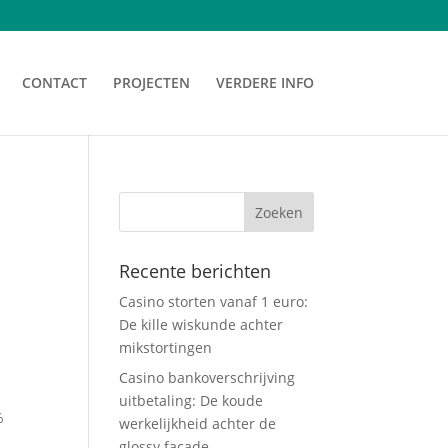
CONTACT
PROJECTEN
VERDERE INFO
Recente berichten
Casino storten vanaf 1 euro:
De kille wiskunde achter
mikstortingen
Casino bankoverschrijving
uitbetaling: De koude
%
werkelijkheid achter de
glossy façade