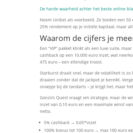
De harde waarheid achter het beste online blac
Neem Unibet als voorbeeld. Ze bieden een 50 e
25% rendement op je initiële kapitaal, maar all
Waarom de cijfers je mee
Een “VIP” pakket klinkt als een luxe suite, maa
cashback op een 10.000 euro inzet, wat neerkomt
475 euro – een ellendige troost.
Starburst draait snel, maar de volatiliteit is 
draaien zonder dat de jackpot je bereikt. Vergel
snoepje bij de tandarts – je krijgt het, maar h
Gonzo’s Quest vraagt om strategie, maar de wi
inzet van 0,10 euro en een maximale winst van 0
netto.
5% cashback → 0,05*inzet
100% bonus tot 100 euro → max 100 euro ex