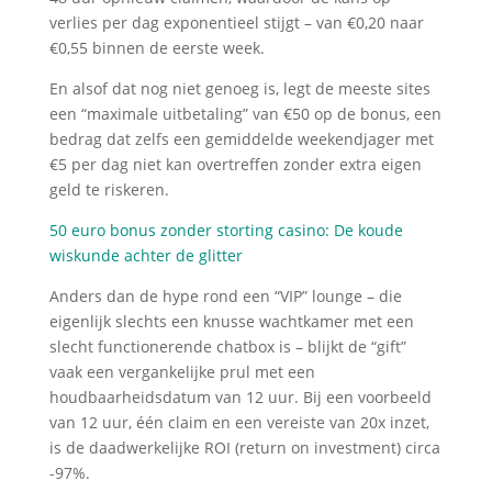
verlies per dag exponentieel stijgt – van €0,20 naar
€0,55 binnen de eerste week.
En alsof dat nog niet genoeg is, legt de meeste sites
een “maximale uitbetaling” van €50 op de bonus, een
bedrag dat zelfs een gemiddelde weekendjager met
€5 per dag niet kan overtreffen zonder extra eigen
geld te riskeren.
50 euro bonus zonder storting casino: De koude
wiskunde achter de glitter
Anders dan de hype rond een “VIP” lounge – die
eigenlijk slechts een knusse wachtkamer met een
slecht functionerende chatbox is – blijkt de “gift”
vaak een vergankelijke prul met een
houdbaarheidsdatum van 12 uur. Bij een voorbeeld
van 12 uur, één claim en een vereiste van 20x inzet,
is de daadwerkelijke ROI (return on investment) circa
-97%.