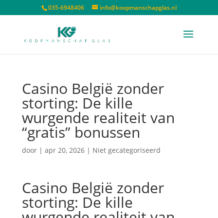
035-6948406
info@koopmanschapglas.nl
Casino België zonder
storting: De kille
wurgende realiteit van
“gratis” bonussen
door
|
apr 20, 2026
| Niet gecategoriseerd
Casino België zonder
storting: De kille
wurgende realiteit van