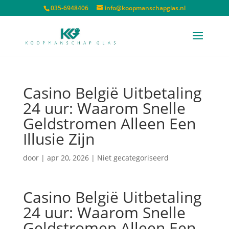
035-6948406
info@koopmanschapglas.nl
Casino België Uitbetaling
24 uur: Waarom Snelle
Geldstromen Alleen Een
Illusie Zijn
door
|
apr 20, 2026
| Niet gecategoriseerd
Casino België Uitbetaling
24 uur: Waarom Snelle
Geldstromen Alleen Een