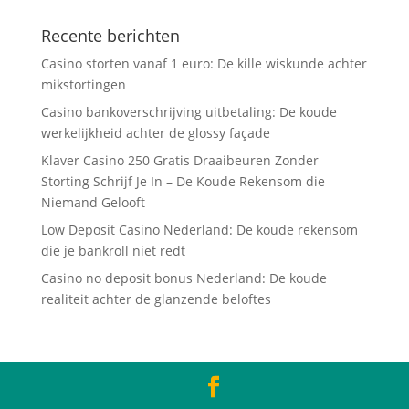
Recente berichten
Casino storten vanaf 1 euro: De kille wiskunde achter
mikstortingen
Casino bankoverschrijving uitbetaling: De koude
werkelijkheid achter de glossy façade
Klaver Casino 250 Gratis Draaibeuren Zonder
Storting Schrijf Je In – De Koude Rekensom die
Niemand Gelooft
Low Deposit Casino Nederland: De koude rekensom
die je bankroll niet redt
Casino no deposit bonus Nederland: De koude
realiteit achter de glanzende beloftes