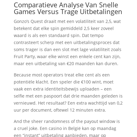
Comparatieve Analyse Van Snelle
Games Versus Trage Uitbetalingen
Gonzo’s Quest draait met een volatiliteit van 2,5, wat
betekent dat elke spin gemiddeld 2,5 keer zoveel
waard is als een standaard spin. Dat tempo
contrasteert scherp met een uitbetalingsproces dat
soms trager is dan een slot met lage volatiliteit zoals
Fruit Party, waar elke winst een enkele cent kan zijn,
maar een uitbetaling van €20 maanden kan duren.
Because most operators treat elke cent als een
potentiële klacht. Een speler die €100 wint, moet
vaak een extra identiteitsbewijs uploaden – een
selfie met een paspoort dat drie maanden geleden is
vernieuwd. Het resultaat? Een extra wachttijd van 0,2
uur per document, oftewel 12 minuten extra.
And the sheer randomness of the payout window is
a cruel joke. Een casino in België kan op maandag
een “instant” uitbetaling aanbieden, maar op