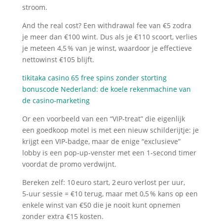
stroom.
And the real cost? Een withdrawal fee van €5 zodra
je meer dan €100 wint. Dus als je €110 scoort, verlies
je meteen 4,5 % van je winst, waardoor je effectieve
nettowinst €105 blijft.
tikitaka casino 65 free spins zonder storting
bonuscode Nederland: de koele rekenmachine van
de casino‑marketing
Or een voorbeeld van een “VIP‑treat” die eigenlijk
een goedkoop motel is met een nieuw schilderijtje: je
krijgt een VIP‑badge, maar de enige “exclusieve”
lobby is een pop‑up‑venster met een 1‑second timer
voordat de promo verdwijnt.
Bereken zelf: 10 euro start, 2 euro verlost per uur,
5‑uur sessie = €10 terug, maar met 0,5 % kans op een
enkele winst van €50 die je nooit kunt opnemen
zonder extra €15 kosten.