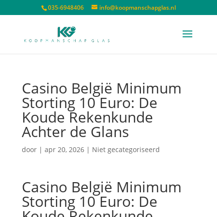
035-6948406
info@koopmanschapglas.nl
Casino België Minimum
Storting 10 Euro: De
Koude Rekenkunde
Achter de Glans
door
|
apr 20, 2026
| Niet gecategoriseerd
Casino België Minimum
Storting 10 Euro: De
Koude Rekenkunde