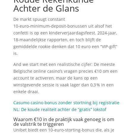
Achter de Glans
De markt spuugt constant
10‑euro‑minimum‑deposit‑bonussen uit alsof het
confetti is op een kinderverjaardagsfeest. 2024‑jaar,
18‑maandelijkse rapporten, en toch blijft de
gemiddelde rookie denken dat 10 euro een “VIP‑gift”
is.
And we start met een realistische cijfer: De meeste
Belgische online casino’s vragen precies €10 om een
account te activeren, maar de kans op een
winstgevende sessie is vaak lager dan 0,3 % in een
enkele draai.
Casumo casino bonus zonder stortning bij registratie
NL: De koude realiteit achter de “gratis” lokstof
Waarom €10 in de praktijk vaak genoeg is om
de valstrik te triggeren
Unibet biedt een 10‑euro‑storting‑bonus die, als je