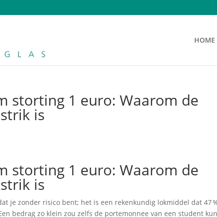
HOME
m storting 1 euro: Waarom de
strik is
m storting 1 euro: Waarom de
strik is
dat je zonder risico bent; het is een rekenkundig lokmiddel dat 47 
. Een bedrag zo klein zou zelfs de portemonnee van een student ku