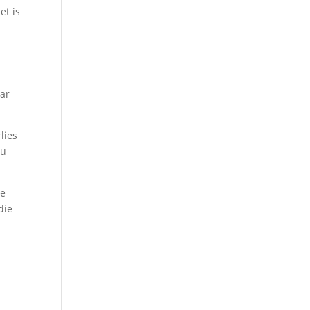
et is
aar
lies
nu
ne
die