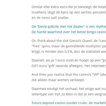
Omdat elke extra euro die je toevoegt, de totale
inzetten), stijgt de kans op een verlies aanzien
en de toren valt sneller.
De “beste goksite met live dealer” is een myth
De harde waarheid over het beste bingo casino 
Or, think about the slot Gonzo’s Quest: de “ca
“free” spins, maar de gemiddelde multiplier pe
krijgt, is minder dan 0,3 %, dus de statistiek we
Daarom, als je 1 euro inzet en hoopt op een “g
0,01‑euro “gift”‑waarde afwegen. Het rekenwerk 
And then you realize that the casino’s “VIP” lab
die alleen maar wortels verkoopt.
Daarmee eindigt het verhaal; het enige wat nu 
lettertype van 9 pt zo klein is dat je een vergr
5 euro deposit casino zonder cruks: de market