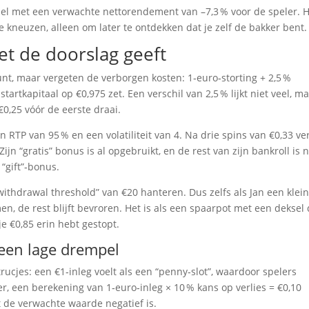
pel met een verwachte nettorendement van –7,3 % voor de speler. H
e kneuzen, alleen om later te ontdekken dat je zelf de bakker bent.
et de doorslag geeft
nt, maar vergeten de verborgen kosten: 1‑euro‑storting + 2,5 %
startkapitaal op €0,975 zet. Een verschil van 2,5 % lijkt niet veel, m
€0,25 vóór de eerste draai.
n RTP van 95 % en een volatiliteit van 4. Na drie spins van €0,33 ver
Zijn “gratis” bonus is al opgebruikt, en de rest van zijn bankroll is 
“gift”‑bonus.
“withdrawal threshold” van €20 hanteren. Dus zelfs als Jan een klei
en, de rest blijft bevroren. Het is als een spaarpot met een deksel 
e €0,85 erin hebt gestopt.
 een lage drempel
jes: een €1‑inleg voelt als een “penny‑slot”, waardoor spelers
er, een berekening van 1‑euro‑inleg × 10 % kans op verlies = €0,10
t de verwachte waarde negatief is.