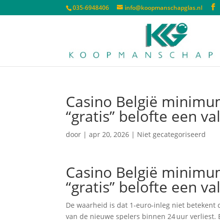
035-6948406
info@koopmanschapglas.nl
Casino België minimu
“gratis” belofte een val
door
|
apr 20, 2026
| Niet gecategoriseerd
Casino België minimu
“gratis” belofte een val
De waarheid is dat 1‑euro‑inleg niet betekent 
van de nieuwe spelers binnen 24 uur verliest